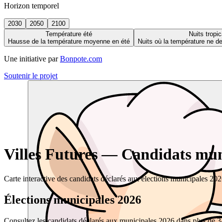
Horizon temporel
2030
2050
2100
Température été
Nuits tropic
Hausse de la température moyenne en été
Nuits où la température ne 
Une initiative par
Bonpote.com
Soutenir le projet
Villes Futures — Candidats muni
Carte interactive des candidats déclarés aux élections municipales 20
Élections municipales 2026
Consultez les candidats déclarés aux municipales 2026 dans plus de 34 0