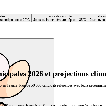
ales
Jours de canicule
Stress
descend pas sous 20°C
Jours où la température dépasse 35°C
Jours avec 
cipales 2026 et projections clim
26 en France. Plus de 50 000 candidats référencés avec leurs programmes,
00 communes françaises. Filtrez par couleur politique (gauche, centre, dr