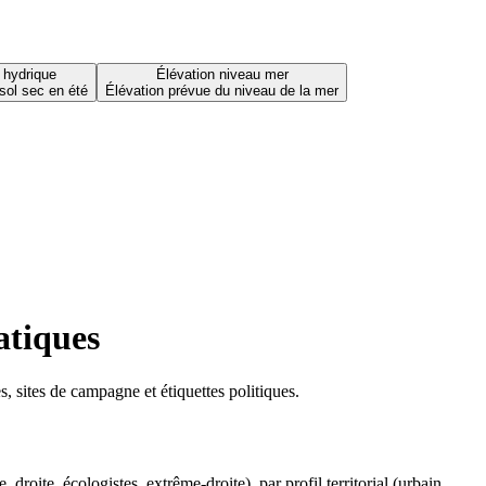
 hydrique
Élévation niveau mer
sol sec en été
Élévation prévue du niveau de la mer
atiques
 sites de campagne et étiquettes politiques.
oite, écologistes, extrême-droite), par profil territorial (urbain,