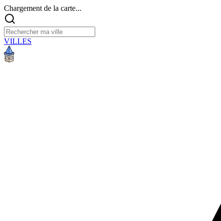
Chargement de la carte...
VILLES