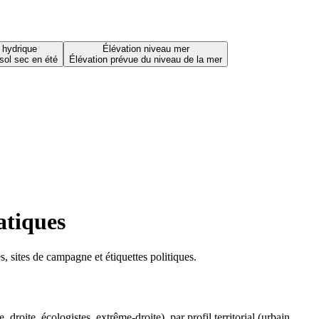
 hydrique
Élévation niveau mer
sol sec en été
Élévation prévue du niveau de la mer
atiques
 sites de campagne et étiquettes politiques.
oite, écologistes, extrême-droite), par profil territorial (urbain,