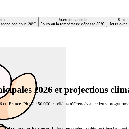
ales
Jours de canicule
Stress
descend pas sous 20°C
Jours où la température dépasse 35°C
Jours avec 
cipales 2026 et projections clim
26 en France. Plus de 50 000 candidats référencés avec leurs programmes,
00 communes françaises. Filtrez par couleur politique (gauche, centre, dr