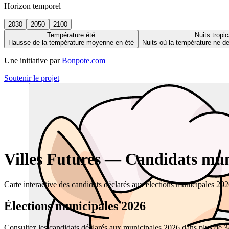
Horizon temporel
2030
2050
2100
Température été
Nuits tropic
Hausse de la température moyenne en été
Nuits où la température ne 
Une initiative par
Bonpote.com
Soutenir le projet
Villes Futures — Candidats muni
Carte interactive des candidats déclarés aux élections municipales 20
Élections municipales 2026
Consultez les candidats déclarés aux municipales 2026 dans plus de 34 0