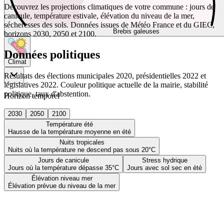
Découvrez les projections climatiques de votre commune : jours de
canicule, température estivale, élévation du niveau de la mer,
sécheresses des sols. Données issues de Météo France et du GIEC,
Brebis galeuses
horizons 2030, 2050 et 2100.
Données politiques
Climat
Résultats des élections municipales 2020, présidentielles 2022 et
législatives 2022. Couleur politique actuelle de la mairie, stabilité
politique, taux d'abstention.
Horizon temporel
2030
2050
2100
Température été
Hausse de la température moyenne en été
Nuits tropicales
Nuits où la température ne descend pas sous 20°C
Jours de canicule
Stress hydrique
Jours où la température dépasse 35°C
Jours avec sol sec en été
Élévation niveau mer
Élévation prévue du niveau de la mer