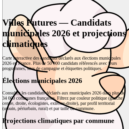
Villes Futures — Candidats
municipales 2026 et projections
climatiques
Carte interactive des candidats déclarés aux élections municipales
2026 en France. Plus de 50 000 candidats référencés avec leurs
programmes, sites de campagne et étiquettes politiques.
Élections municipales 2026
Consultez les candidats déclarés aux municipales 2026 dans plus de
34 000 communes françaises. Filtrez par couleur politique (gauche,
centre, droite, écologistes, extrême-droite), par profil territorial
(urbain, périurbain, rural) et par taille de commune.
Projections climatiques par commune