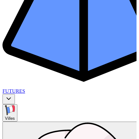
FUTURES
Villes