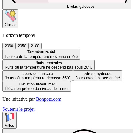
Brebis galeuses
Climat
Horizon temporel
2030
2050
2100
Température été
Hausse de la température moyenne en été
Nuits tropicales
Nuits où la température ne descend pas sous 20°C
Jours de canicule
Stress hydrique
Jours où la température dépasse 35°C
Jours avec sol sec en été
Élévation niveau mer
Élévation prévue du niveau de la mer
Une initiative par
Bonpote.com
Soutenir le projet
Villes