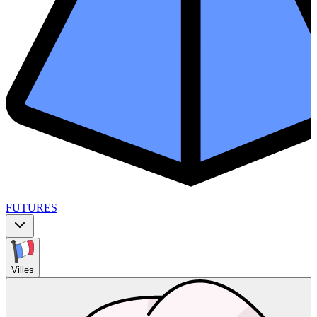
FUTURES
Villes