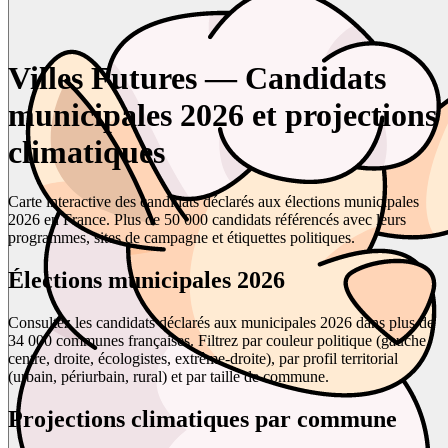
Villes Futures — Candidats
municipales 2026 et projections
climatiques
Carte interactive des candidats déclarés aux élections municipales
2026 en France. Plus de 50 000 candidats référencés avec leurs
programmes, sites de campagne et étiquettes politiques.
Élections municipales 2026
Consultez les candidats déclarés aux municipales 2026 dans plus de
34 000 communes françaises. Filtrez par couleur politique (gauche,
centre, droite, écologistes, extrême-droite), par profil territorial
(urbain, périurbain, rural) et par taille de commune.
Projections climatiques par commune