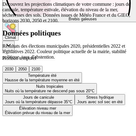
Découvrez les projections climatiques de votre commune : jours de
canicule, température estivale, élévation du niveau de la mer,
sécheresses des sols. Données issues de Météo France et du GIEC,
Brebis galeuses
horizons 2030, 2050 et 2100.
Données politiques
Climat
Résultats des élections municipales 2020, présidentielles 2022 et
législatives 2022. Couleur politique actuelle de la mairie, stabilité
politique, taux d'abstention.
Horizon temporel
2030
2050
2100
Température été
Hausse de la température moyenne en été
Nuits tropicales
Nuits où la température ne descend pas sous 20°C
Jours de canicule
Stress hydrique
Jours où la température dépasse 35°C
Jours avec sol sec en été
Élévation niveau mer
Élévation prévue du niveau de la mer