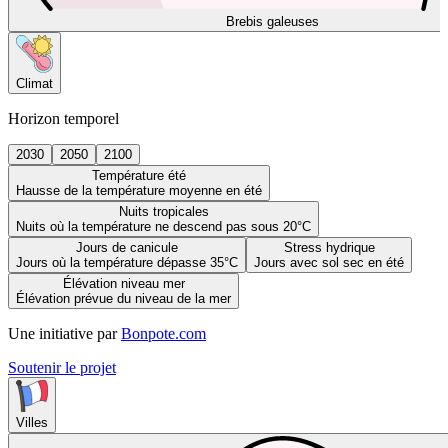
Brebis galeuses
Climat
Horizon temporel
2030
2050
2100
Température été
Hausse de la température moyenne en été
Nuits tropicales
Nuits où la température ne descend pas sous 20°C
Jours de canicule
Stress hydrique
Jours où la température dépasse 35°C
Jours avec sol sec en été
Élévation niveau mer
Élévation prévue du niveau de la mer
Une initiative par
Bonpote.com
Soutenir le projet
Villes