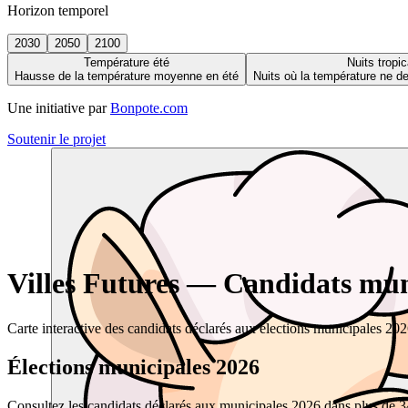
Horizon temporel
2030
2050
2100
Température été
Nuits tropic
Hausse de la température moyenne en été
Nuits où la température ne 
Une initiative par
Bonpote.com
Soutenir le projet
Villes Futures — Candidats muni
Carte interactive des candidats déclarés aux élections municipales 20
Élections municipales 2026
Consultez les candidats déclarés aux municipales 2026 dans plus de 34 0