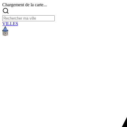
Chargement de la carte...
VILLES