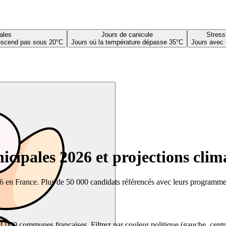
ales
Jours de canicule
Stress
descend pas sous 20°C
Jours où la température dépasse 35°C
Jours avec 
cipales 2026 et projections clim
26 en France. Plus de 50 000 candidats référencés avec leurs programmes,
00 communes françaises. Filtrez par couleur politique (gauche, centre, dr