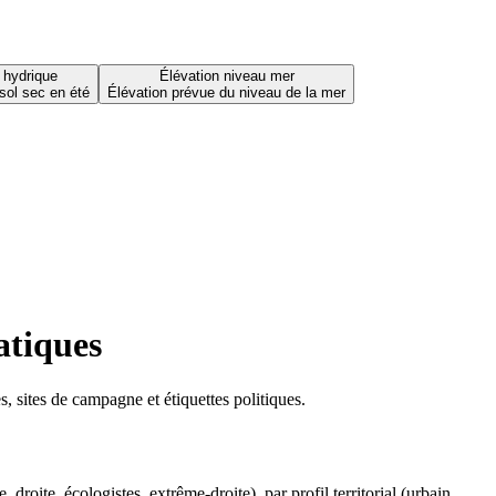
 hydrique
Élévation niveau mer
sol sec en été
Élévation prévue du niveau de la mer
atiques
 sites de campagne et étiquettes politiques.
oite, écologistes, extrême-droite), par profil territorial (urbain,