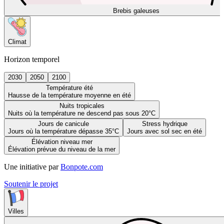
Brebis galeuses
Climat
Horizon temporel
2030
2050
2100
Température été
Hausse de la température moyenne en été
Nuits tropicales
Nuits où la température ne descend pas sous 20°C
Jours de canicule
Stress hydrique
Jours où la température dépasse 35°C
Jours avec sol sec en été
Élévation niveau mer
Élévation prévue du niveau de la mer
Une initiative par
Bonpote.com
Soutenir le projet
Villes