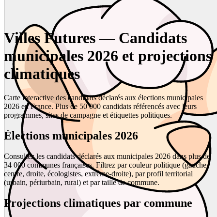
Villes Futures — Candidats
municipales 2026 et projections
climatiques
Carte interactive des candidats déclarés aux élections municipales
2026 en France. Plus de 50 000 candidats référencés avec leurs
programmes, sites de campagne et étiquettes politiques.
Élections municipales 2026
Consultez les candidats déclarés aux municipales 2026 dans plus de
34 000 communes françaises. Filtrez par couleur politique (gauche,
centre, droite, écologistes, extrême-droite), par profil territorial
(urbain, périurbain, rural) et par taille de commune.
Projections climatiques par commune