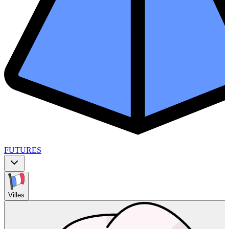
FUTURES
Villes