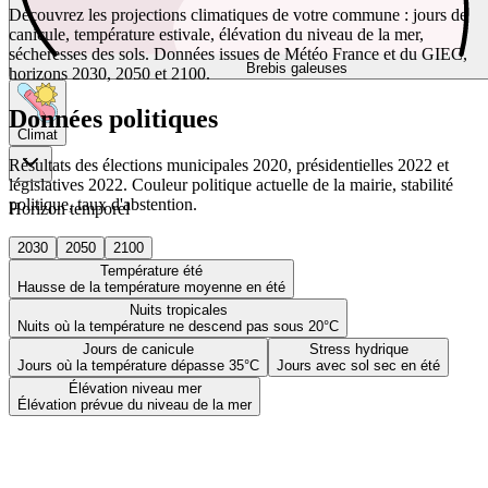
Découvrez les projections climatiques de votre commune : jours de
canicule, température estivale, élévation du niveau de la mer,
sécheresses des sols. Données issues de Météo France et du GIEC,
Brebis galeuses
horizons 2030, 2050 et 2100.
Données politiques
Climat
Résultats des élections municipales 2020, présidentielles 2022 et
législatives 2022. Couleur politique actuelle de la mairie, stabilité
politique, taux d'abstention.
Horizon temporel
2030
2050
2100
Température été
Hausse de la température moyenne en été
Nuits tropicales
Nuits où la température ne descend pas sous 20°C
Jours de canicule
Stress hydrique
Jours où la température dépasse 35°C
Jours avec sol sec en été
Élévation niveau mer
Élévation prévue du niveau de la mer