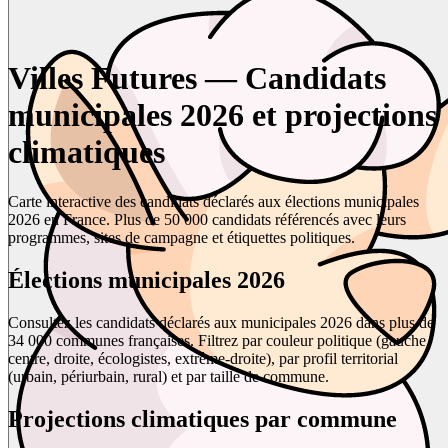
Villes Futures — Candidats
municipales 2026 et projections
climatiques
Carte interactive des candidats déclarés aux élections municipales
2026 en France. Plus de 50 000 candidats référencés avec leurs
programmes, sites de campagne et étiquettes politiques.
Élections municipales 2026
Consultez les candidats déclarés aux municipales 2026 dans plus de
34 000 communes françaises. Filtrez par couleur politique (gauche,
centre, droite, écologistes, extrême-droite), par profil territorial
(urbain, périurbain, rural) et par taille de commune.
Projections climatiques par commune