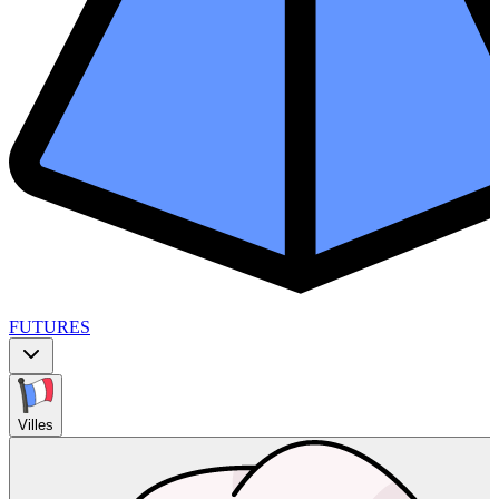
FUTURES
Villes