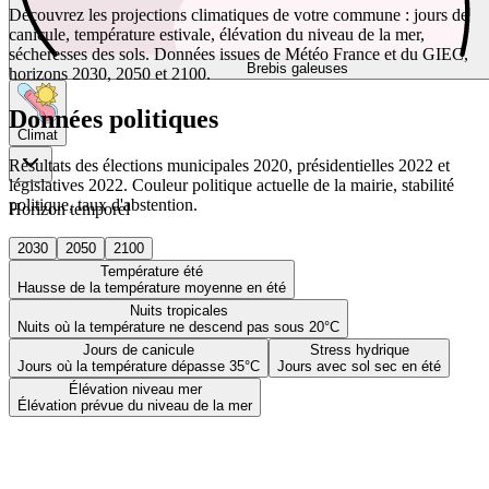
Découvrez les projections climatiques de votre commune : jours de
canicule, température estivale, élévation du niveau de la mer,
sécheresses des sols. Données issues de Météo France et du GIEC,
Brebis galeuses
horizons 2030, 2050 et 2100.
Données politiques
Climat
Résultats des élections municipales 2020, présidentielles 2022 et
législatives 2022. Couleur politique actuelle de la mairie, stabilité
politique, taux d'abstention.
Horizon temporel
2030
2050
2100
Température été
Hausse de la température moyenne en été
Nuits tropicales
Nuits où la température ne descend pas sous 20°C
Jours de canicule
Stress hydrique
Jours où la température dépasse 35°C
Jours avec sol sec en été
Élévation niveau mer
Élévation prévue du niveau de la mer