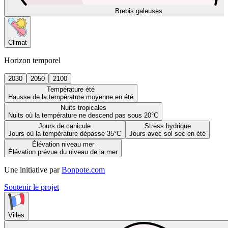
Brebis galeuses
Climat
Horizon temporel
2030
2050
2100
Température été
Hausse de la température moyenne en été
Nuits tropicales
Nuits où la température ne descend pas sous 20°C
Jours de canicule
Stress hydrique
Jours où la température dépasse 35°C
Jours avec sol sec en été
Élévation niveau mer
Élévation prévue du niveau de la mer
Une initiative par
Bonpote.com
Soutenir le projet
Villes