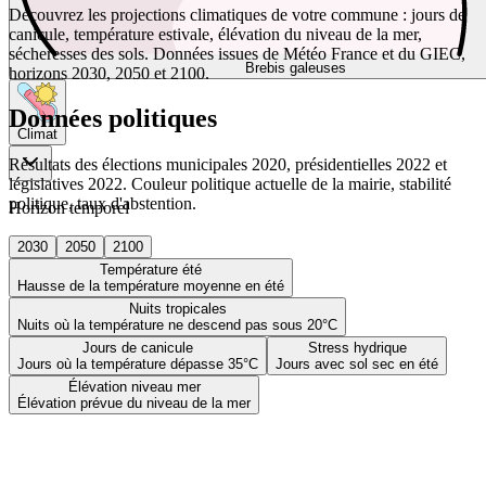
Découvrez les projections climatiques de votre commune : jours de
canicule, température estivale, élévation du niveau de la mer,
sécheresses des sols. Données issues de Météo France et du GIEC,
Brebis galeuses
horizons 2030, 2050 et 2100.
Données politiques
Climat
Résultats des élections municipales 2020, présidentielles 2022 et
législatives 2022. Couleur politique actuelle de la mairie, stabilité
politique, taux d'abstention.
Horizon temporel
2030
2050
2100
Température été
Hausse de la température moyenne en été
Nuits tropicales
Nuits où la température ne descend pas sous 20°C
Jours de canicule
Stress hydrique
Jours où la température dépasse 35°C
Jours avec sol sec en été
Élévation niveau mer
Élévation prévue du niveau de la mer