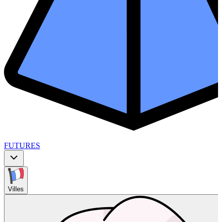
FUTURES
Villes