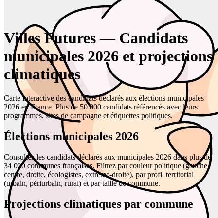
Villes Futures — Candidats
municipales 2026 et projections
climatiques
Carte interactive des candidats déclarés aux élections municipales
2026 en France. Plus de 50 000 candidats référencés avec leurs
programmes, sites de campagne et étiquettes politiques.
Élections municipales 2026
Consultez les candidats déclarés aux municipales 2026 dans plus de
34 000 communes françaises. Filtrez par couleur politique (gauche,
centre, droite, écologistes, extrême-droite), par profil territorial
(urbain, périurbain, rural) et par taille de commune.
Projections climatiques par commune