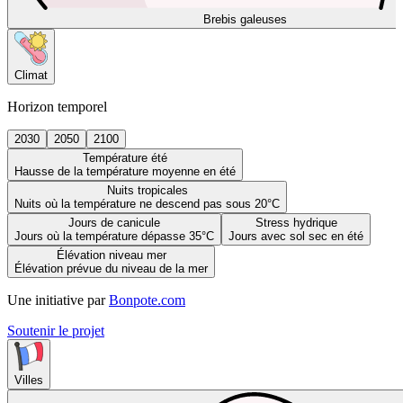
Brebis galeuses
Climat
Horizon temporel
2030
2050
2100
Température été
Hausse de la température moyenne en été
Nuits tropicales
Nuits où la température ne descend pas sous 20°C
Jours de canicule
Stress hydrique
Jours où la température dépasse 35°C
Jours avec sol sec en été
Élévation niveau mer
Élévation prévue du niveau de la mer
Une initiative par
Bonpote.com
Soutenir le projet
Villes