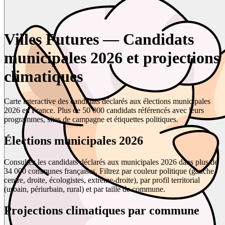
Villes Futures — Candidats
municipales 2026 et projections
climatiques
Carte interactive des candidats déclarés aux élections municipales
2026 en France. Plus de 50 000 candidats référencés avec leurs
programmes, sites de campagne et étiquettes politiques.
Élections municipales 2026
Consultez les candidats déclarés aux municipales 2026 dans plus de
34 000 communes françaises. Filtrez par couleur politique (gauche,
centre, droite, écologistes, extrême-droite), par profil territorial
(urbain, périurbain, rural) et par taille de commune.
Projections climatiques par commune