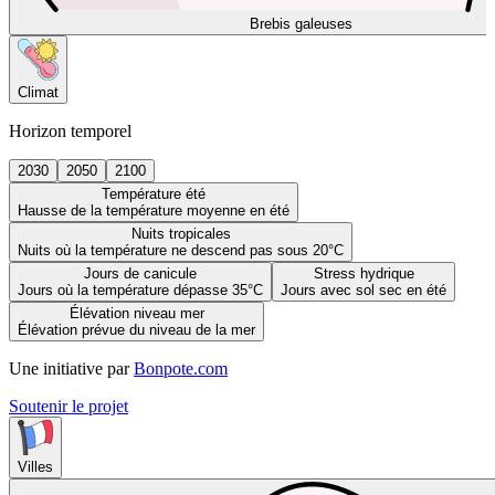
Brebis galeuses
Climat
Horizon temporel
2030
2050
2100
Température été
Hausse de la température moyenne en été
Nuits tropicales
Nuits où la température ne descend pas sous 20°C
Jours de canicule
Stress hydrique
Jours où la température dépasse 35°C
Jours avec sol sec en été
Élévation niveau mer
Élévation prévue du niveau de la mer
Une initiative par
Bonpote.com
Soutenir le projet
Villes