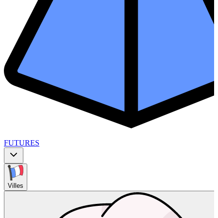
FUTURES
Villes