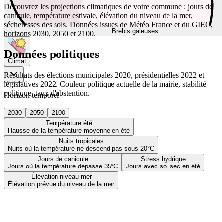
Découvrez les projections climatiques de votre commune : jours de
canicule, température estivale, élévation du niveau de la mer,
sécheresses des sols. Données issues de Météo France et du GIEC,
Brebis galeuses
horizons 2030, 2050 et 2100.
Données politiques
Climat
Résultats des élections municipales 2020, présidentielles 2022 et
législatives 2022. Couleur politique actuelle de la mairie, stabilité
politique, taux d'abstention.
Horizon temporel
2030
2050
2100
Température été
Hausse de la température moyenne en été
Nuits tropicales
Nuits où la température ne descend pas sous 20°C
Jours de canicule
Stress hydrique
Jours où la température dépasse 35°C
Jours avec sol sec en été
Élévation niveau mer
Élévation prévue du niveau de la mer