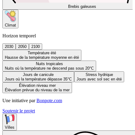
Brebis galeuses
Climat
Horizon temporel
2030
2050
2100
Température été
Hausse de la température moyenne en été
Nuits tropicales
Nuits où la température ne descend pas sous 20°C
Jours de canicule
Stress hydrique
Jours où la température dépasse 35°C
Jours avec sol sec en été
Élévation niveau mer
Élévation prévue du niveau de la mer
Une initiative par
Bonpote.com
Soutenir le projet
Villes