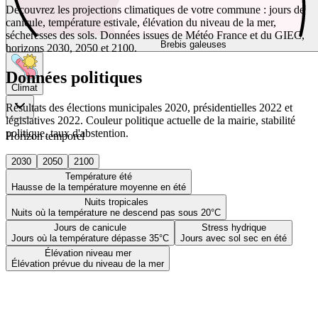
Découvrez les projections climatiques de votre commune : jours de
canicule, température estivale, élévation du niveau de la mer,
sécheresses des sols. Données issues de Météo France et du GIEC,
Brebis galeuses
horizons 2030, 2050 et 2100.
Données politiques
Climat
Résultats des élections municipales 2020, présidentielles 2022 et
législatives 2022. Couleur politique actuelle de la mairie, stabilité
politique, taux d'abstention.
Horizon temporel
2030
2050
2100
Température été
Hausse de la température moyenne en été
Nuits tropicales
Nuits où la température ne descend pas sous 20°C
Jours de canicule
Stress hydrique
Jours où la température dépasse 35°C
Jours avec sol sec en été
Élévation niveau mer
Élévation prévue du niveau de la mer