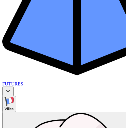
FUTURES
Villes