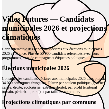
Villes Futures — Candidats
municipales 2026 et projections
climatiques
Carte interactive des candidats déclarés aux élections municipales
2026 en France. Plus de 50 000 candidats référencés avec leurs
programmes, sites de campagne et étiquettes politiques.
Élections municipales 2026
Consultez les candidats déclarés aux municipales 2026 dans plus de
34 000 communes françaises. Filtrez par couleur politique (gauche,
centre, droite, écologistes, extrême-droite), par profil territorial
(urbain, périurbain, rural) et par taille de commune.
Projections climatiques par commune