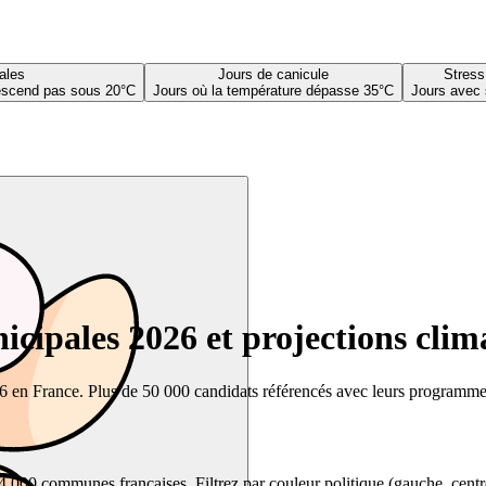
ales
Jours de canicule
Stress
descend pas sous 20°C
Jours où la température dépasse 35°C
Jours avec 
cipales 2026 et projections clim
26 en France. Plus de 50 000 candidats référencés avec leurs programmes,
00 communes françaises. Filtrez par couleur politique (gauche, centre, dr