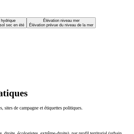
 hydrique
Élévation niveau mer
sol sec en été
Élévation prévue du niveau de la mer
atiques
 sites de campagne et étiquettes politiques.
oite, écologistes, extrême-droite), par profil territorial (urbain,