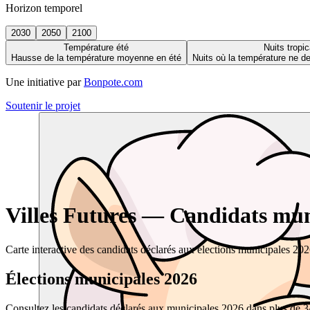
Horizon temporel
2030
2050
2100
Température été
Nuits tropic
Hausse de la température moyenne en été
Nuits où la température ne 
Une initiative par
Bonpote.com
Soutenir le projet
Villes Futures — Candidats muni
Carte interactive des candidats déclarés aux élections municipales 20
Élections municipales 2026
Consultez les candidats déclarés aux municipales 2026 dans plus de 34 0