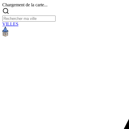
Chargement de la carte...
VILLES