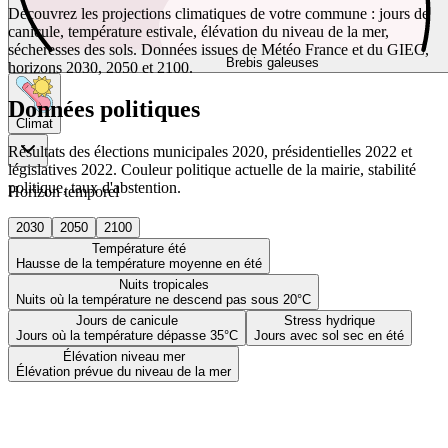
Découvrez les projections climatiques de votre commune : jours de
canicule, température estivale, élévation du niveau de la mer,
sécheresses des sols. Données issues de Météo France et du GIEC,
Brebis galeuses
horizons 2030, 2050 et 2100.
Données politiques
Climat
Résultats des élections municipales 2020, présidentielles 2022 et
législatives 2022. Couleur politique actuelle de la mairie, stabilité
politique, taux d'abstention.
Horizon temporel
2030
2050
2100
Température été
Hausse de la température moyenne en été
Nuits tropicales
Nuits où la température ne descend pas sous 20°C
Jours de canicule
Stress hydrique
Jours où la température dépasse 35°C
Jours avec sol sec en été
Élévation niveau mer
Élévation prévue du niveau de la mer