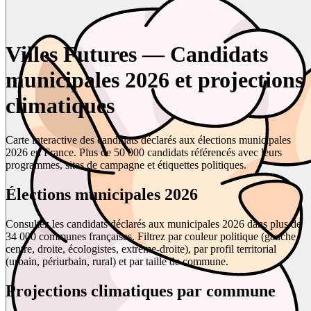
Villes Futures — Candidats
municipales 2026 et projections
climatiques
Carte interactive des candidats déclarés aux élections municipales
2026 en France. Plus de 50 000 candidats référencés avec leurs
programmes, sites de campagne et étiquettes politiques.
Élections municipales 2026
Consultez les candidats déclarés aux municipales 2026 dans plus de
34 000 communes françaises. Filtrez par couleur politique (gauche,
centre, droite, écologistes, extrême-droite), par profil territorial
(urbain, périurbain, rural) et par taille de commune.
Projections climatiques par commune