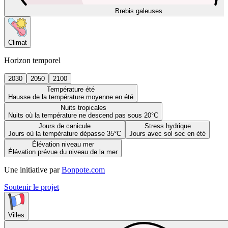
Brebis galeuses
Climat
Horizon temporel
2030
2050
2100
Température été
Hausse de la température moyenne en été
Nuits tropicales
Nuits où la température ne descend pas sous 20°C
Jours de canicule
Stress hydrique
Jours où la température dépasse 35°C
Jours avec sol sec en été
Élévation niveau mer
Élévation prévue du niveau de la mer
Une initiative par
Bonpote.com
Soutenir le projet
Villes