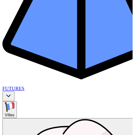
FUTURES
Villes