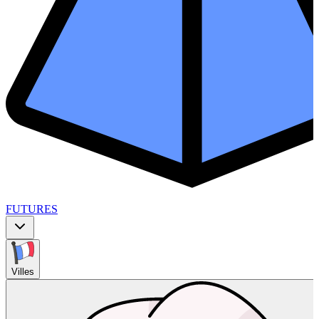
FUTURES
Villes