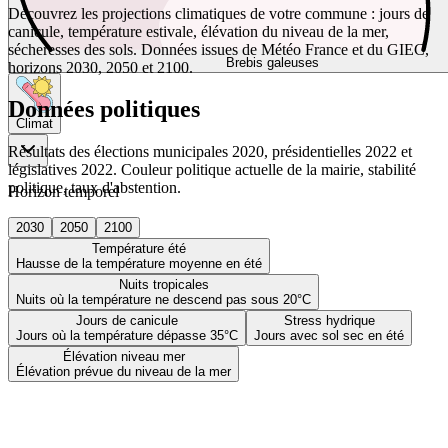
Découvrez les projections climatiques de votre commune : jours de
canicule, température estivale, élévation du niveau de la mer,
sécheresses des sols. Données issues de Météo France et du GIEC,
Brebis galeuses
horizons 2030, 2050 et 2100.
Données politiques
Climat
Résultats des élections municipales 2020, présidentielles 2022 et
législatives 2022. Couleur politique actuelle de la mairie, stabilité
politique, taux d'abstention.
Horizon temporel
2030
2050
2100
Température été
Hausse de la température moyenne en été
Nuits tropicales
Nuits où la température ne descend pas sous 20°C
Jours de canicule
Stress hydrique
Jours où la température dépasse 35°C
Jours avec sol sec en été
Élévation niveau mer
Élévation prévue du niveau de la mer