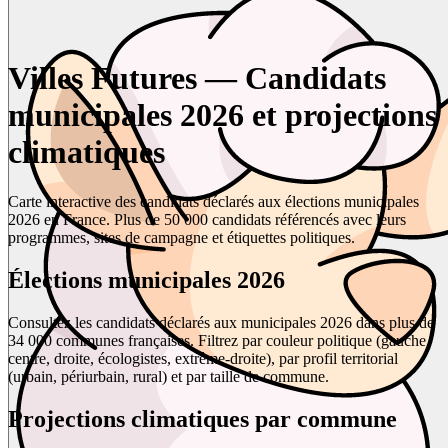
Villes Futures — Candidats
municipales 2026 et projections
climatiques
Carte interactive des candidats déclarés aux élections municipales
2026 en France. Plus de 50 000 candidats référencés avec leurs
programmes, sites de campagne et étiquettes politiques.
Élections municipales 2026
Consultez les candidats déclarés aux municipales 2026 dans plus de
34 000 communes françaises. Filtrez par couleur politique (gauche,
centre, droite, écologistes, extrême-droite), par profil territorial
(urbain, périurbain, rural) et par taille de commune.
Projections climatiques par commune