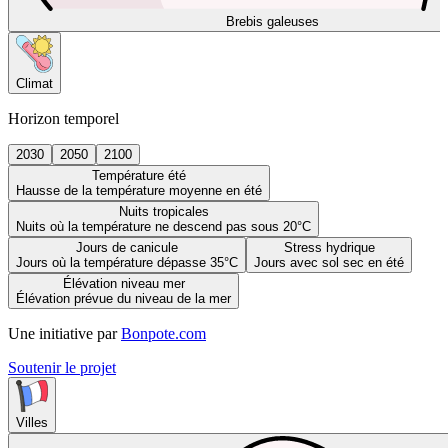
Brebis galeuses
Climat
Horizon temporel
2030
2050
2100
Température été
Hausse de la température moyenne en été
Nuits tropicales
Nuits où la température ne descend pas sous 20°C
Jours de canicule
Stress hydrique
Jours où la température dépasse 35°C
Jours avec sol sec en été
Élévation niveau mer
Élévation prévue du niveau de la mer
Une initiative par
Bonpote.com
Soutenir le projet
Villes