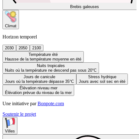
Brebis galeuses
Climat
Horizon temporel
2030
2050
2100
Température été
Hausse de la température moyenne en été
Nuits tropicales
Nuits où la température ne descend pas sous 20°C
Jours de canicule
Stress hydrique
Jours où la température dépasse 35°C
Jours avec sol sec en été
Élévation niveau mer
Élévation prévue du niveau de la mer
Une initiative par
Bonpote.com
Soutenir le projet
Villes