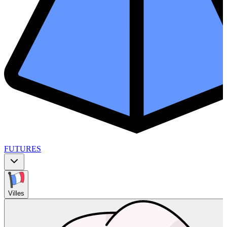
FUTURES
Villes