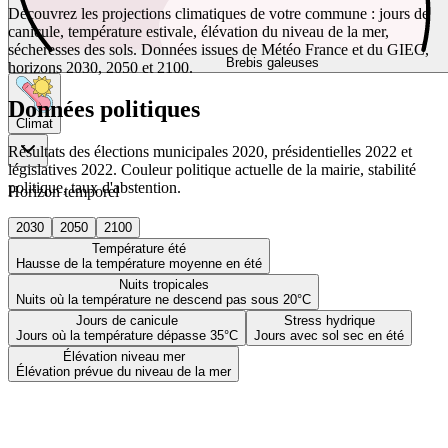
Découvrez les projections climatiques de votre commune : jours de
canicule, température estivale, élévation du niveau de la mer,
sécheresses des sols. Données issues de Météo France et du GIEC,
Brebis galeuses
horizons 2030, 2050 et 2100.
Données politiques
Climat
Résultats des élections municipales 2020, présidentielles 2022 et
législatives 2022. Couleur politique actuelle de la mairie, stabilité
politique, taux d'abstention.
Horizon temporel
2030
2050
2100
Température été
Hausse de la température moyenne en été
Nuits tropicales
Nuits où la température ne descend pas sous 20°C
Jours de canicule
Stress hydrique
Jours où la température dépasse 35°C
Jours avec sol sec en été
Élévation niveau mer
Élévation prévue du niveau de la mer