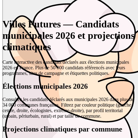
Villes Futures — Candidats
municipales 2026 et projections
climatiques
Carte interactive des candidats déclarés aux élections municipales
2026 en France. Plus de 50 000 candidats référencés avec leurs
programmes, sites de campagne et étiquettes politiques.
Élections municipales 2026
Consultez les candidats déclarés aux municipales 2026 dans plus de
34 000 communes françaises. Filtrez par couleur politique (gauche,
centre, droite, écologistes, extrême-droite), par profil territorial
(urbain, périurbain, rural) et par taille de commune.
Projections climatiques par commune