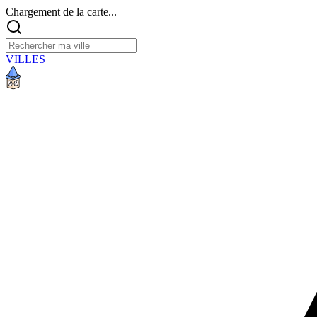
Chargement de la carte...
VILLES