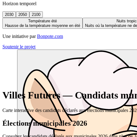
Horizon temporel
2030
2050
2100
Température été
Nuits tropic
Hausse de la température moyenne en été
Nuits où la température ne 
Une initiative par
Bonpote.com
Soutenir le projet
Villes Futures — Candidats muni
Carte interactive des candidats déclarés aux élections municipales 20
Élections municipales 2026
Consultez les candidats déclarés aux municipales 2026 dans plus de 34 0