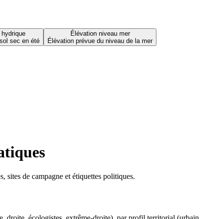
 hydrique
Élévation niveau mer
sol sec en été
Élévation prévue du niveau de la mer
atiques
 sites de campagne et étiquettes politiques.
oite, écologistes, extrême-droite), par profil territorial (urbain,