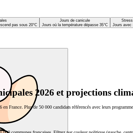
ales
Jours de canicule
Stress
descend pas sous 20°C
Jours où la température dépasse 35°C
Jours avec 
cipales 2026 et projections clim
26 en France. Plus de 50 000 candidats référencés avec leurs programmes,
00 communes françaises. Filtrez par couleur politique (gauche, centre, dr