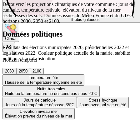
Découvrez les projections climatiques de votre commune : jours de
canicule, température estivale, élévation du niveau de la mer,
sécheresses des sols. Données issues de Météo France et du GIEC,
Brebis galeuses
horizons 2030, 2050 et 2100.
Données politiques
Climat
Résultats des élections municipales 2020, présidentielles 2022 et
législatives 2022. Couleur politique actuelle de la mairie, stabilité
politique, taux d'abstention.
Horizon temporel
2030
2050
2100
Température été
Hausse de la température moyenne en été
Nuits tropicales
Nuits où la température ne descend pas sous 20°C
Jours de canicule
Stress hydrique
Jours où la température dépasse 35°C
Jours avec sol sec en été
Élévation niveau mer
Élévation prévue du niveau de la mer