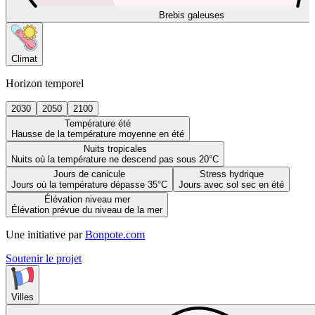
Brebis galeuses
Climat
Horizon temporel
2030
2050
2100
Température été
Hausse de la température moyenne en été
Nuits tropicales
Nuits où la température ne descend pas sous 20°C
Jours de canicule
Stress hydrique
Jours où la température dépasse 35°C
Jours avec sol sec en été
Élévation niveau mer
Élévation prévue du niveau de la mer
Une initiative par
Bonpote.com
Soutenir le projet
Villes