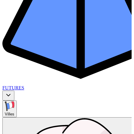
FUTURES
Villes