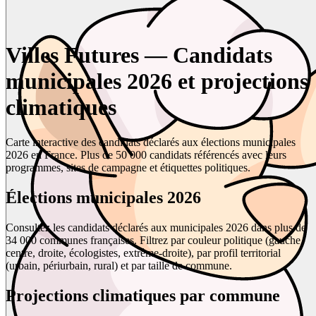
Villes Futures — Candidats
municipales 2026 et projections
climatiques
Carte interactive des candidats déclarés aux élections municipales
2026 en France. Plus de 50 000 candidats référencés avec leurs
programmes, sites de campagne et étiquettes politiques.
Élections municipales 2026
Consultez les candidats déclarés aux municipales 2026 dans plus de
34 000 communes françaises. Filtrez par couleur politique (gauche,
centre, droite, écologistes, extrême-droite), par profil territorial
(urbain, périurbain, rural) et par taille de commune.
Projections climatiques par commune