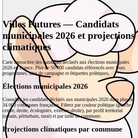
Villes Futures — Candidats
municipales 2026 et projections
climatiques
Carte interactive des candidats déclarés aux élections municipales
2026 en France. Plus de 50 000 candidats référencés avec leurs
programmes, sites de campagne et étiquettes politiques.
Élections municipales 2026
Consultez les candidats déclarés aux municipales 2026 dans plus de
34 000 communes françaises. Filtrez par couleur politique (gauche,
centre, droite, écologistes, extrême-droite), par profil territorial
(urbain, périurbain, rural) et par taille de commune.
Projections climatiques par commune