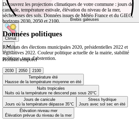
Découvrez les projections climatiques de votre commune : jours de
canicule, température estivale, élévation du niveau de la mer,
sécheresses des sols. Données issues de Météo France et du GIEC,
Brebis galeuses
horizons 2030, 2050 et 2100.
Données politiques
Climat
Résultats des élections municipales 2020, présidentielles 2022 et
législatives 2022. Couleur politique actuelle de la mairie, stabilité
politique, taux d'abstention.
Horizon temporel
2030
2050
2100
Température été
Hausse de la température moyenne en été
Nuits tropicales
Nuits où la température ne descend pas sous 20°C
Jours de canicule
Stress hydrique
Jours où la température dépasse 35°C
Jours avec sol sec en été
Élévation niveau mer
Élévation prévue du niveau de la mer