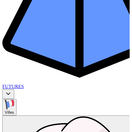
FUTURES
Villes