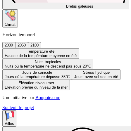
Brebis galeuses
Climat
Horizon temporel
2030
2050
2100
Température été
Hausse de la température moyenne en été
Nuits tropicales
Nuits où la température ne descend pas sous 20°C
Jours de canicule
Stress hydrique
Jours où la température dépasse 35°C
Jours avec sol sec en été
Élévation niveau mer
Élévation prévue du niveau de la mer
Une initiative par
Bonpote.com
Soutenir le projet
Villes