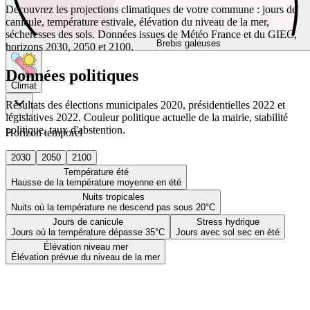
Découvrez les projections climatiques de votre commune : jours de
canicule, température estivale, élévation du niveau de la mer,
sécheresses des sols. Données issues de Météo France et du GIEC,
Brebis galeuses
horizons 2030, 2050 et 2100.
Données politiques
Climat
Résultats des élections municipales 2020, présidentielles 2022 et
législatives 2022. Couleur politique actuelle de la mairie, stabilité
politique, taux d'abstention.
Horizon temporel
2030
2050
2100
Température été
Hausse de la température moyenne en été
Nuits tropicales
Nuits où la température ne descend pas sous 20°C
Jours de canicule
Stress hydrique
Jours où la température dépasse 35°C
Jours avec sol sec en été
Élévation niveau mer
Élévation prévue du niveau de la mer