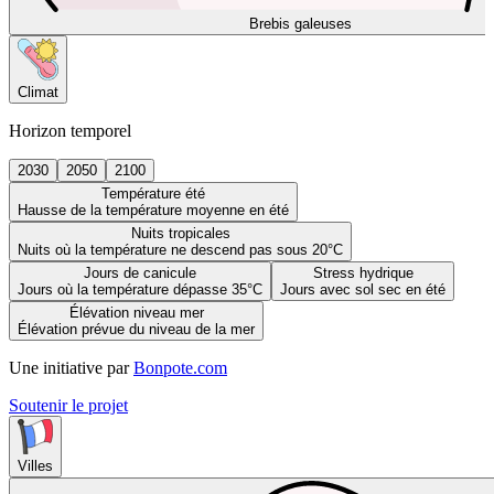
Brebis galeuses
Climat
Horizon temporel
2030
2050
2100
Température été
Hausse de la température moyenne en été
Nuits tropicales
Nuits où la température ne descend pas sous 20°C
Jours de canicule
Stress hydrique
Jours où la température dépasse 35°C
Jours avec sol sec en été
Élévation niveau mer
Élévation prévue du niveau de la mer
Une initiative par
Bonpote.com
Soutenir le projet
Villes