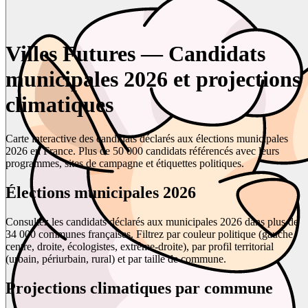
Villes Futures — Candidats
municipales 2026 et projections
climatiques
Carte interactive des candidats déclarés aux élections municipales
2026 en France. Plus de 50 000 candidats référencés avec leurs
programmes, sites de campagne et étiquettes politiques.
Élections municipales 2026
Consultez les candidats déclarés aux municipales 2026 dans plus de
34 000 communes françaises. Filtrez par couleur politique (gauche,
centre, droite, écologistes, extrême-droite), par profil territorial
(urbain, périurbain, rural) et par taille de commune.
Projections climatiques par commune