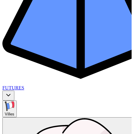
FUTURES
Villes