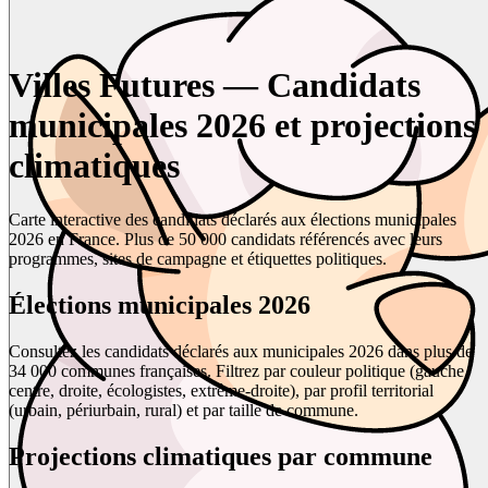
Villes Futures — Candidats
municipales 2026 et projections
climatiques
Carte interactive des candidats déclarés aux élections municipales
2026 en France. Plus de 50 000 candidats référencés avec leurs
programmes, sites de campagne et étiquettes politiques.
Élections municipales 2026
Consultez les candidats déclarés aux municipales 2026 dans plus de
34 000 communes françaises. Filtrez par couleur politique (gauche,
centre, droite, écologistes, extrême-droite), par profil territorial
(urbain, périurbain, rural) et par taille de commune.
Projections climatiques par commune