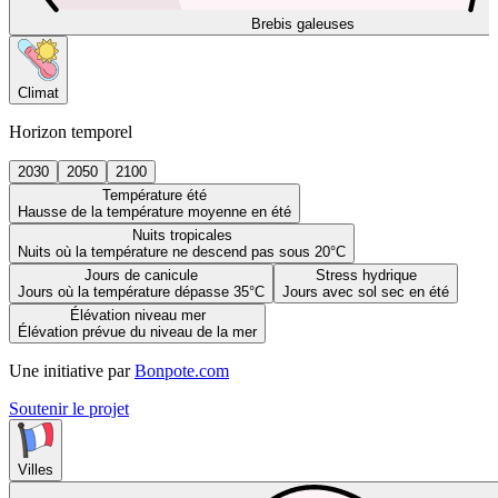
Brebis galeuses
Climat
Horizon temporel
2030
2050
2100
Température été
Hausse de la température moyenne en été
Nuits tropicales
Nuits où la température ne descend pas sous 20°C
Jours de canicule
Stress hydrique
Jours où la température dépasse 35°C
Jours avec sol sec en été
Élévation niveau mer
Élévation prévue du niveau de la mer
Une initiative par
Bonpote.com
Soutenir le projet
Villes