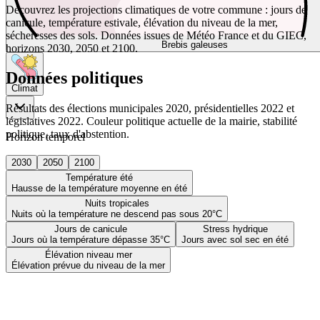
Découvrez les projections climatiques de votre commune : jours de
canicule, température estivale, élévation du niveau de la mer,
sécheresses des sols. Données issues de Météo France et du GIEC,
Brebis galeuses
horizons 2030, 2050 et 2100.
Données politiques
Climat
Résultats des élections municipales 2020, présidentielles 2022 et
législatives 2022. Couleur politique actuelle de la mairie, stabilité
politique, taux d'abstention.
Horizon temporel
2030
2050
2100
Température été
Hausse de la température moyenne en été
Nuits tropicales
Nuits où la température ne descend pas sous 20°C
Jours de canicule
Stress hydrique
Jours où la température dépasse 35°C
Jours avec sol sec en été
Élévation niveau mer
Élévation prévue du niveau de la mer