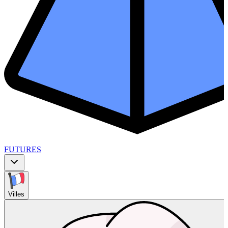
FUTURES
Villes