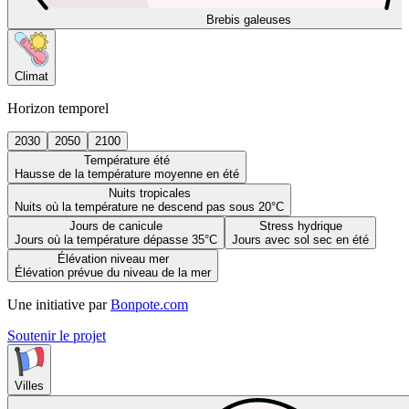
Brebis galeuses
Climat
Horizon temporel
2030
2050
2100
Température été
Hausse de la température moyenne en été
Nuits tropicales
Nuits où la température ne descend pas sous 20°C
Jours de canicule
Stress hydrique
Jours où la température dépasse 35°C
Jours avec sol sec en été
Élévation niveau mer
Élévation prévue du niveau de la mer
Une initiative par
Bonpote.com
Soutenir le projet
Villes