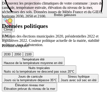
Découvrez les projections climatiques de votre commune : jours de
canicule, température estivale, élévation du niveau de la mer,
sécheresses des sols. Données issues de Météo France et du GIEC,
Brebis galeuses
horizons 2030, 2050 et 2100.
Données politiques
Climat
Résultats des élections municipales 2020, présidentielles 2022 et
législatives 2022. Couleur politique actuelle de la mairie, stabilité
politique, taux d'abstention.
Horizon temporel
2030
2050
2100
Température été
Hausse de la température moyenne en été
Nuits tropicales
Nuits où la température ne descend pas sous 20°C
Jours de canicule
Stress hydrique
Jours où la température dépasse 35°C
Jours avec sol sec en été
Élévation niveau mer
Élévation prévue du niveau de la mer