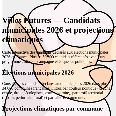
Villes Futures — Candidats
municipales 2026 et projections
climatiques
Carte interactive des candidats déclarés aux élections municipales
2026 en France. Plus de 50 000 candidats référencés avec leurs
programmes, sites de campagne et étiquettes politiques.
Élections municipales 2026
Consultez les candidats déclarés aux municipales 2026 dans plus de
34 000 communes françaises. Filtrez par couleur politique (gauche,
centre, droite, écologistes, extrême-droite), par profil territorial
(urbain, périurbain, rural) et par taille de commune.
Projections climatiques par commune