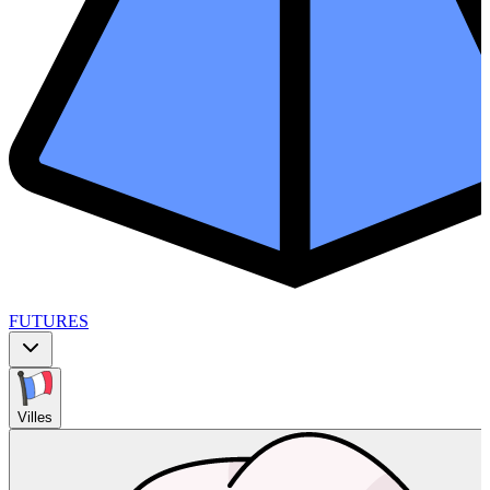
FUTURES
Villes