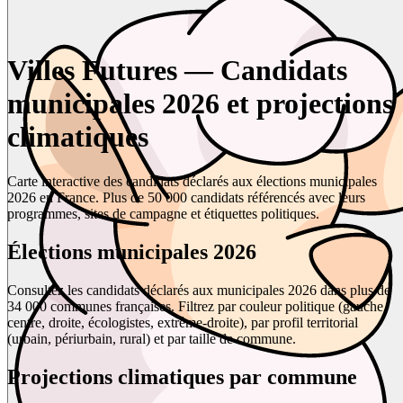
Villes Futures — Candidats
municipales 2026 et projections
climatiques
Carte interactive des candidats déclarés aux élections municipales
2026 en France. Plus de 50 000 candidats référencés avec leurs
programmes, sites de campagne et étiquettes politiques.
Élections municipales 2026
Consultez les candidats déclarés aux municipales 2026 dans plus de
34 000 communes françaises. Filtrez par couleur politique (gauche,
centre, droite, écologistes, extrême-droite), par profil territorial
(urbain, périurbain, rural) et par taille de commune.
Projections climatiques par commune