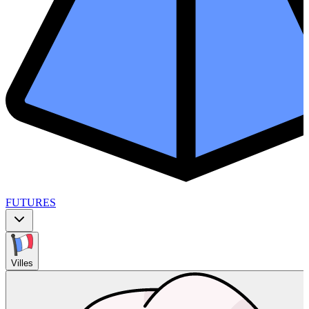
FUTURES
Villes