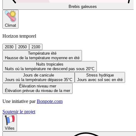
Brebis galeuses
Climat
Horizon temporel
2030
2050
2100
Température été
Hausse de la température moyenne en été
Nuits tropicales
Nuits où la température ne descend pas sous 20°C
Jours de canicule
Stress hydrique
Jours où la température dépasse 35°C
Jours avec sol sec en été
Élévation niveau mer
Élévation prévue du niveau de la mer
Une initiative par
Bonpote.com
Soutenir le projet
Villes