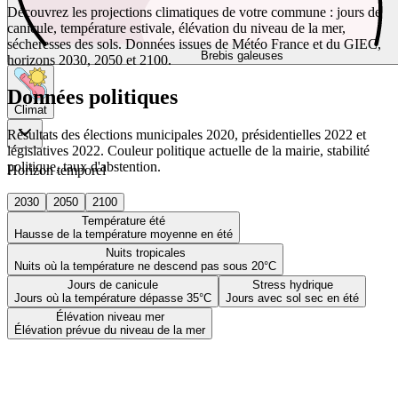
Découvrez les projections climatiques de votre commune : jours de
canicule, température estivale, élévation du niveau de la mer,
sécheresses des sols. Données issues de Météo France et du GIEC,
Brebis galeuses
horizons 2030, 2050 et 2100.
Données politiques
Climat
Résultats des élections municipales 2020, présidentielles 2022 et
législatives 2022. Couleur politique actuelle de la mairie, stabilité
politique, taux d'abstention.
Horizon temporel
2030
2050
2100
Température été
Hausse de la température moyenne en été
Nuits tropicales
Nuits où la température ne descend pas sous 20°C
Jours de canicule
Stress hydrique
Jours où la température dépasse 35°C
Jours avec sol sec en été
Élévation niveau mer
Élévation prévue du niveau de la mer