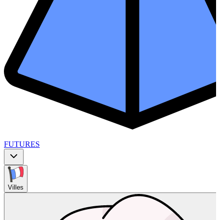
FUTURES
Villes