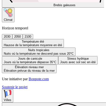
Brebis galeuses
Climat
Horizon temporel
2030
2050
2100
Température été
Hausse de la température moyenne en été
Nuits tropicales
Nuits où la température ne descend pas sous 20°C
Jours de canicule
Stress hydrique
Jours où la température dépasse 35°C
Jours avec sol sec en été
Élévation niveau mer
Élévation prévue du niveau de la mer
Une initiative par
Bonpote.com
Soutenir le projet
Villes