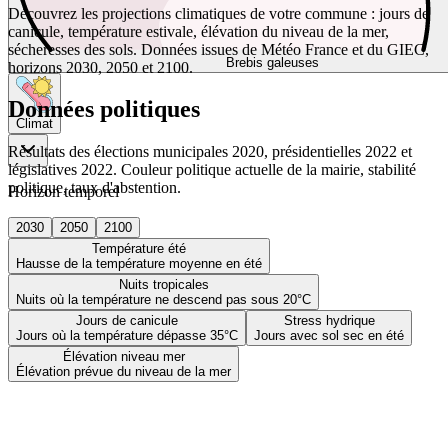
Découvrez les projections climatiques de votre commune : jours de
canicule, température estivale, élévation du niveau de la mer,
sécheresses des sols. Données issues de Météo France et du GIEC,
Brebis galeuses
horizons 2030, 2050 et 2100.
Données politiques
Climat
Résultats des élections municipales 2020, présidentielles 2022 et
législatives 2022. Couleur politique actuelle de la mairie, stabilité
politique, taux d'abstention.
Horizon temporel
2030
2050
2100
Température été
Hausse de la température moyenne en été
Nuits tropicales
Nuits où la température ne descend pas sous 20°C
Jours de canicule
Stress hydrique
Jours où la température dépasse 35°C
Jours avec sol sec en été
Élévation niveau mer
Élévation prévue du niveau de la mer