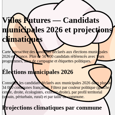
Villes Futures — Candidats
municipales 2026 et projections
climatiques
Carte interactive des candidats déclarés aux élections municipales
2026 en France. Plus de 50 000 candidats référencés avec leurs
programmes, sites de campagne et étiquettes politiques.
Élections municipales 2026
Consultez les candidats déclarés aux municipales 2026 dans plus de
34 000 communes françaises. Filtrez par couleur politique (gauche,
centre, droite, écologistes, extrême-droite), par profil territorial
(urbain, périurbain, rural) et par taille de commune.
Projections climatiques par commune