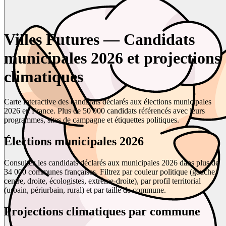
Villes Futures — Candidats
municipales 2026 et projections
climatiques
Carte interactive des candidats déclarés aux élections municipales
2026 en France. Plus de 50 000 candidats référencés avec leurs
programmes, sites de campagne et étiquettes politiques.
Élections municipales 2026
Consultez les candidats déclarés aux municipales 2026 dans plus de
34 000 communes françaises. Filtrez par couleur politique (gauche,
centre, droite, écologistes, extrême-droite), par profil territorial
(urbain, périurbain, rural) et par taille de commune.
Projections climatiques par commune