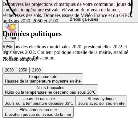
Découvrez les projections climatiques de votre commune : jours de
canicule, température estivale, élévation du niveau de la mer,
sécheresses des sols. Données issues de Météo France et du GIEC,
Brebis galeuses
horizons 2030, 2050 et 2100.
Données politiques
Climat
Résultats des élections municipales 2020, présidentielles 2022 et
législatives 2022. Couleur politique actuelle de la mairie, stabilité
politique, taux d'abstention.
Horizon temporel
2030
2050
2100
Température été
Hausse de la température moyenne en été
Nuits tropicales
Nuits où la température ne descend pas sous 20°C
Jours de canicule
Stress hydrique
Jours où la température dépasse 35°C
Jours avec sol sec en été
Élévation niveau mer
Élévation prévue du niveau de la mer