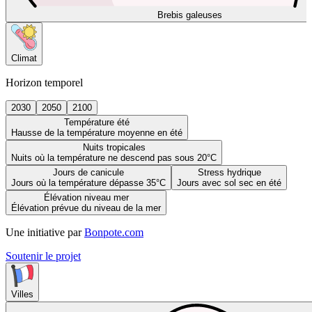
Brebis galeuses
Climat
Horizon temporel
2030
2050
2100
Température été
Hausse de la température moyenne en été
Nuits tropicales
Nuits où la température ne descend pas sous 20°C
Jours de canicule
Stress hydrique
Jours où la température dépasse 35°C
Jours avec sol sec en été
Élévation niveau mer
Élévation prévue du niveau de la mer
Une initiative par
Bonpote.com
Soutenir le projet
Villes