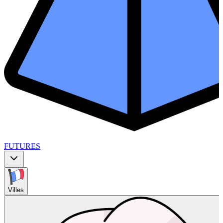
FUTURES
Villes