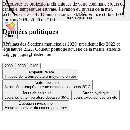
Découvrez les projections climatiques de votre commune : jours de
canicule, température estivale, élévation du niveau de la mer,
sécheresses des sols. Données issues de Météo France et du GIEC,
Brebis galeuses
horizons 2030, 2050 et 2100.
Données politiques
Climat
Résultats des élections municipales 2020, présidentielles 2022 et
législatives 2022. Couleur politique actuelle de la mairie, stabilité
politique, taux d'abstention.
Horizon temporel
2030
2050
2100
Température été
Hausse de la température moyenne en été
Nuits tropicales
Nuits où la température ne descend pas sous 20°C
Jours de canicule
Stress hydrique
Jours où la température dépasse 35°C
Jours avec sol sec en été
Élévation niveau mer
Élévation prévue du niveau de la mer