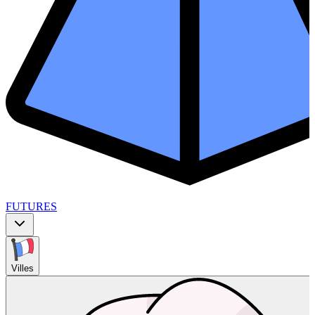
FUTURES
Villes