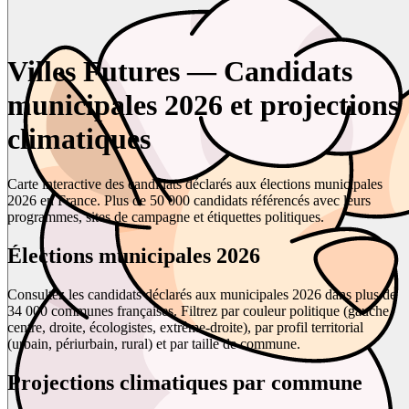
Villes Futures — Candidats
municipales 2026 et projections
climatiques
Carte interactive des candidats déclarés aux élections municipales
2026 en France. Plus de 50 000 candidats référencés avec leurs
programmes, sites de campagne et étiquettes politiques.
Élections municipales 2026
Consultez les candidats déclarés aux municipales 2026 dans plus de
34 000 communes françaises. Filtrez par couleur politique (gauche,
centre, droite, écologistes, extrême-droite), par profil territorial
(urbain, périurbain, rural) et par taille de commune.
Projections climatiques par commune