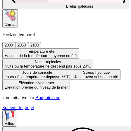
Brebis galeuses
Climat
Horizon temporel
2030
2050
2100
Température été
Hausse de la température moyenne en été
Nuits tropicales
Nuits où la température ne descend pas sous 20°C
Jours de canicule
Stress hydrique
Jours où la température dépasse 35°C
Jours avec sol sec en été
Élévation niveau mer
Élévation prévue du niveau de la mer
Une initiative par
Bonpote.com
Soutenir le projet
Villes