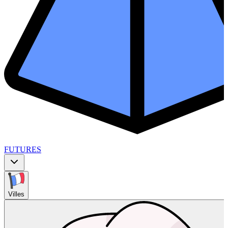
FUTURES
Villes