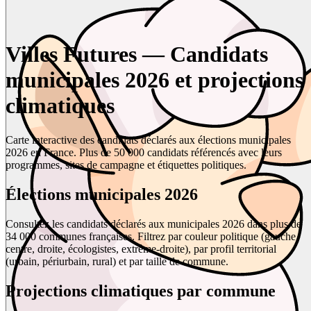
Villes Futures — Candidats
municipales 2026 et projections
climatiques
Carte interactive des candidats déclarés aux élections municipales
2026 en France. Plus de 50 000 candidats référencés avec leurs
programmes, sites de campagne et étiquettes politiques.
Élections municipales 2026
Consultez les candidats déclarés aux municipales 2026 dans plus de
34 000 communes françaises. Filtrez par couleur politique (gauche,
centre, droite, écologistes, extrême-droite), par profil territorial
(urbain, périurbain, rural) et par taille de commune.
Projections climatiques par commune