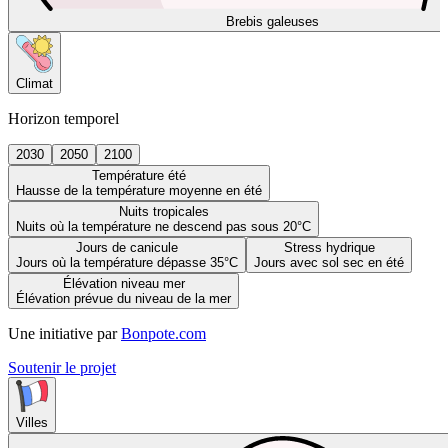
Brebis galeuses
Climat
Horizon temporel
2030
2050
2100
Température été
Hausse de la température moyenne en été
Nuits tropicales
Nuits où la température ne descend pas sous 20°C
Jours de canicule
Stress hydrique
Jours où la température dépasse 35°C
Jours avec sol sec en été
Élévation niveau mer
Élévation prévue du niveau de la mer
Une initiative par
Bonpote.com
Soutenir le projet
Villes