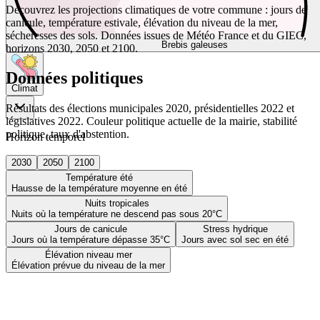
Découvrez les projections climatiques de votre commune : jours de
canicule, température estivale, élévation du niveau de la mer,
sécheresses des sols. Données issues de Météo France et du GIEC,
Brebis galeuses
horizons 2030, 2050 et 2100.
Données politiques
Climat
Résultats des élections municipales 2020, présidentielles 2022 et
législatives 2022. Couleur politique actuelle de la mairie, stabilité
politique, taux d'abstention.
Horizon temporel
2030
2050
2100
Température été
Hausse de la température moyenne en été
Nuits tropicales
Nuits où la température ne descend pas sous 20°C
Jours de canicule
Stress hydrique
Jours où la température dépasse 35°C
Jours avec sol sec en été
Élévation niveau mer
Élévation prévue du niveau de la mer