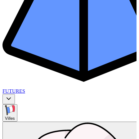
FUTURES
Villes