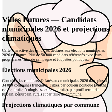
Villes Futures — Candidats
municipales 2026 et projections
climatiques
Carte interactive des candidats déclarés aux élections municipales
2026 en France. Plus de 50 000 candidats référencés avec leurs
programmes, sites de campagne et étiquettes politiques.
Élections municipales 2026
Consultez les candidats déclarés aux municipales 2026 dans plus de
34 000 communes françaises. Filtrez par couleur politique (gauche,
centre, droite, écologistes, extrême-droite), par profil territorial
(urbain, périurbain, rural) et par taille de commune.
Projections climatiques par commune