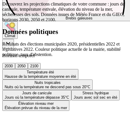
Découvrez les projections climatiques de votre commune : jours de
canicule, température estivale, élévation du niveau de la mer,
sécheresses des sols. Données issues de Météo France et du GIEC,
Brebis galeuses
horizons 2030, 2050 et 2100.
Données politiques
Climat
Résultats des élections municipales 2020, présidentielles 2022 et
législatives 2022. Couleur politique actuelle de la mairie, stabilité
politique, taux d'abstention.
Horizon temporel
2030
2050
2100
Température été
Hausse de la température moyenne en été
Nuits tropicales
Nuits où la température ne descend pas sous 20°C
Jours de canicule
Stress hydrique
Jours où la température dépasse 35°C
Jours avec sol sec en été
Élévation niveau mer
Élévation prévue du niveau de la mer