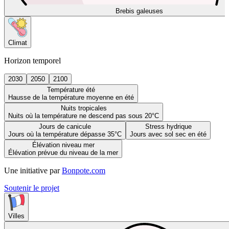
Brebis galeuses
Climat
Horizon temporel
2030
2050
2100
Température été
Hausse de la température moyenne en été
Nuits tropicales
Nuits où la température ne descend pas sous 20°C
Jours de canicule
Stress hydrique
Jours où la température dépasse 35°C
Jours avec sol sec en été
Élévation niveau mer
Élévation prévue du niveau de la mer
Une initiative par
Bonpote.com
Soutenir le projet
Villes