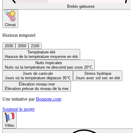
Brebis galeuses
Climat
Horizon temporel
2030
2050
2100
Température été
Hausse de la température moyenne en été
Nuits tropicales
Nuits où la température ne descend pas sous 20°C
Jours de canicule
Stress hydrique
Jours où la température dépasse 35°C
Jours avec sol sec en été
Élévation niveau mer
Élévation prévue du niveau de la mer
Une initiative par
Bonpote.com
Soutenir le projet
Villes