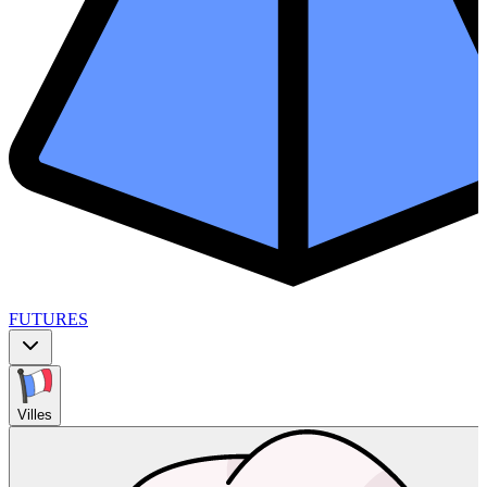
FUTURES
Villes