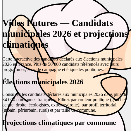
Villes Futures — Candidats
municipales 2026 et projections
climatiques
Carte interactive des candidats déclarés aux élections municipales
2026 en France. Plus de 50 000 candidats référencés avec leurs
programmes, sites de campagne et étiquettes politiques.
Élections municipales 2026
Consultez les candidats déclarés aux municipales 2026 dans plus de
34 000 communes françaises. Filtrez par couleur politique (gauche,
centre, droite, écologistes, extrême-droite), par profil territorial
(urbain, périurbain, rural) et par taille de commune.
Projections climatiques par commune