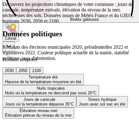
Découvrez les projections climatiques de votre commune : jours de
canicule, température estivale, élévation du niveau de la mer,
sécheresses des sols. Données issues de Météo France et du GIEC,
Brebis galeuses
horizons 2030, 2050 et 2100.
Données politiques
Climat
Résultats des élections municipales 2020, présidentielles 2022 et
législatives 2022. Couleur politique actuelle de la mairie, stabilité
politique, taux d'abstention.
Horizon temporel
2030
2050
2100
Température été
Hausse de la température moyenne en été
Nuits tropicales
Nuits où la température ne descend pas sous 20°C
Jours de canicule
Stress hydrique
Jours où la température dépasse 35°C
Jours avec sol sec en été
Élévation niveau mer
Élévation prévue du niveau de la mer