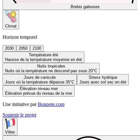
Brebis galeuses
Climat
Horizon temporel
2030
2050
2100
Température été
Hausse de la température moyenne en été
Nuits tropicales
Nuits où la température ne descend pas sous 20°C
Jours de canicule
Stress hydrique
Jours où la température dépasse 35°C
Jours avec sol sec en été
Élévation niveau mer
Élévation prévue du niveau de la mer
Une initiative par
Bonpote.com
Soutenir le projet
Villes