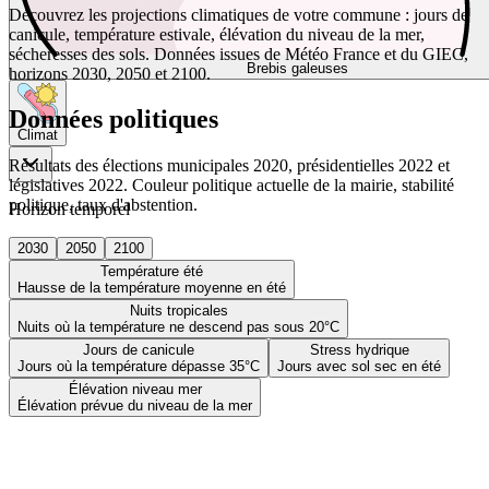
Découvrez les projections climatiques de votre commune : jours de
canicule, température estivale, élévation du niveau de la mer,
sécheresses des sols. Données issues de Météo France et du GIEC,
Brebis galeuses
horizons 2030, 2050 et 2100.
Données politiques
Climat
Résultats des élections municipales 2020, présidentielles 2022 et
législatives 2022. Couleur politique actuelle de la mairie, stabilité
politique, taux d'abstention.
Horizon temporel
2030
2050
2100
Température été
Hausse de la température moyenne en été
Nuits tropicales
Nuits où la température ne descend pas sous 20°C
Jours de canicule
Stress hydrique
Jours où la température dépasse 35°C
Jours avec sol sec en été
Élévation niveau mer
Élévation prévue du niveau de la mer