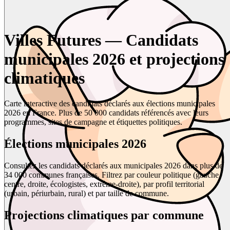
Villes Futures — Candidats
municipales 2026 et projections
climatiques
Carte interactive des candidats déclarés aux élections municipales
2026 en France. Plus de 50 000 candidats référencés avec leurs
programmes, sites de campagne et étiquettes politiques.
Élections municipales 2026
Consultez les candidats déclarés aux municipales 2026 dans plus de
34 000 communes françaises. Filtrez par couleur politique (gauche,
centre, droite, écologistes, extrême-droite), par profil territorial
(urbain, périurbain, rural) et par taille de commune.
Projections climatiques par commune