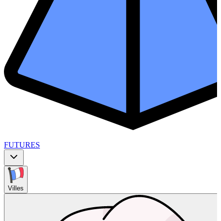
FUTURES
Villes