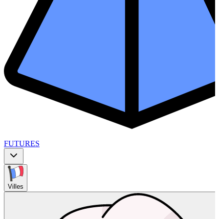
FUTURES
Villes