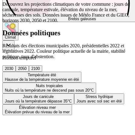
Découvrez les projections climatiques de votre commune : jours de
canicule, température estivale, élévation du niveau de la mer,
sécheresses des sols. Données issues de Météo France et du GIEC,
Brebis galeuses
horizons 2030, 2050 et 2100.
Données politiques
Climat
Résultats des élections municipales 2020, présidentielles 2022 et
législatives 2022. Couleur politique actuelle de la mairie, stabilité
politique, taux d'abstention.
Horizon temporel
2030
2050
2100
Température été
Hausse de la température moyenne en été
Nuits tropicales
Nuits où la température ne descend pas sous 20°C
Jours de canicule
Stress hydrique
Jours où la température dépasse 35°C
Jours avec sol sec en été
Élévation niveau mer
Élévation prévue du niveau de la mer