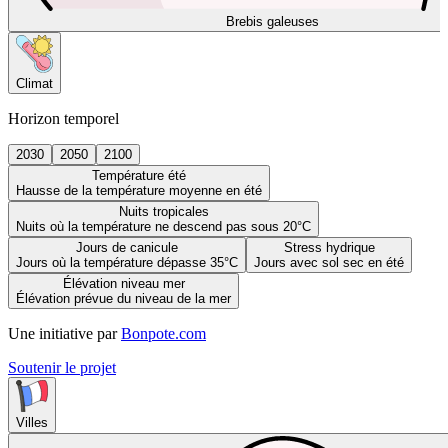
Brebis galeuses
Climat
Horizon temporel
2030
2050
2100
Température été
Hausse de la température moyenne en été
Nuits tropicales
Nuits où la température ne descend pas sous 20°C
Jours de canicule
Stress hydrique
Jours où la température dépasse 35°C
Jours avec sol sec en été
Élévation niveau mer
Élévation prévue du niveau de la mer
Une initiative par
Bonpote.com
Soutenir le projet
Villes