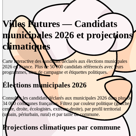
Villes Futures — Candidats
municipales 2026 et projections
climatiques
Carte interactive des candidats déclarés aux élections municipales
2026 en France. Plus de 50 000 candidats référencés avec leurs
programmes, sites de campagne et étiquettes politiques.
Élections municipales 2026
Consultez les candidats déclarés aux municipales 2026 dans plus de
34 000 communes françaises. Filtrez par couleur politique (gauche,
centre, droite, écologistes, extrême-droite), par profil territorial
(urbain, périurbain, rural) et par taille de commune.
Projections climatiques par commune