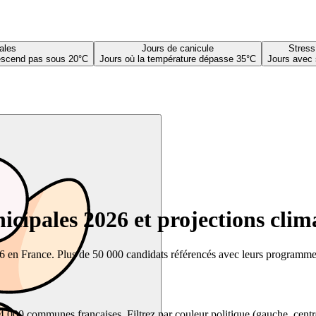
ales
Jours de canicule
Stress
descend pas sous 20°C
Jours où la température dépasse 35°C
Jours avec 
cipales 2026 et projections clim
26 en France. Plus de 50 000 candidats référencés avec leurs programmes,
00 communes françaises. Filtrez par couleur politique (gauche, centre, dr