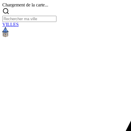
Chargement de la carte...
VILLES