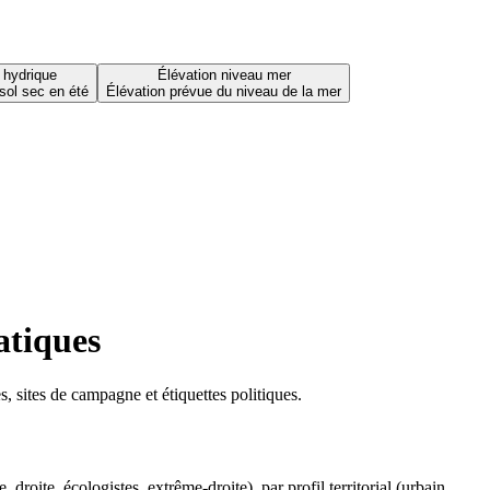
 hydrique
Élévation niveau mer
sol sec en été
Élévation prévue du niveau de la mer
atiques
 sites de campagne et étiquettes politiques.
oite, écologistes, extrême-droite), par profil territorial (urbain,