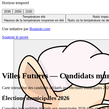
Horizon temporel
2030
2050
2100
Température été
Nuits tropic
Hausse de la température moyenne en été
Nuits où la température ne 
Une initiative par
Bonpote.com
Soutenir le projet
Villes Futures — Candidats muni
Carte interactive des candidats déclarés aux élections municipales 20
Élections municipales 2026
Consultez les candidats déclarés aux municipales 2026 dans plus de 34 0