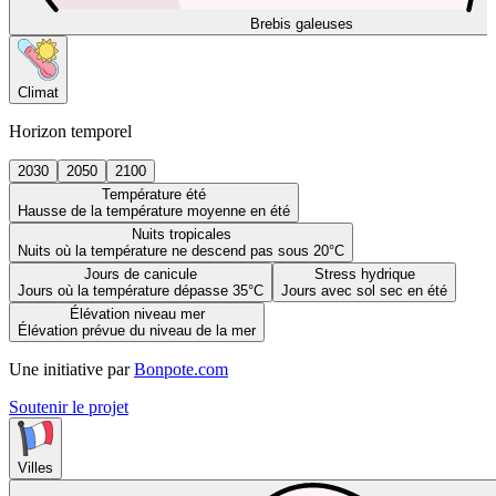
Brebis galeuses
Climat
Horizon temporel
2030
2050
2100
Température été
Hausse de la température moyenne en été
Nuits tropicales
Nuits où la température ne descend pas sous 20°C
Jours de canicule
Stress hydrique
Jours où la température dépasse 35°C
Jours avec sol sec en été
Élévation niveau mer
Élévation prévue du niveau de la mer
Une initiative par
Bonpote.com
Soutenir le projet
Villes