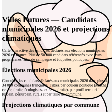
Villes Futures — Candidats
municipales 2026 et projections
climatiques
Carte interactive des candidats déclarés aux élections municipales
2026 en France. Plus de 50 000 candidats référencés avec leurs
programmes, sites de campagne et étiquettes politiques.
Élections municipales 2026
Consultez les candidats déclarés aux municipales 2026 dans plus de
34 000 communes françaises. Filtrez par couleur politique (gauche,
centre, droite, écologistes, extrême-droite), par profil territorial
(urbain, périurbain, rural) et par taille de commune.
Projections climatiques par commune