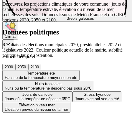
Découvrez les projections climatiques de votre commune : jours de
canicule, température estivale, élévation du niveau de la mer,
sécheresses des sols. Données issues de Météo France et du GIEC,
Brebis galeuses
horizons 2030, 2050 et 2100.
Données politiques
Climat
Résultats des élections municipales 2020, présidentielles 2022 et
législatives 2022. Couleur politique actuelle de la mairie, stabilité
politique, taux d'abstention.
Horizon temporel
2030
2050
2100
Température été
Hausse de la température moyenne en été
Nuits tropicales
Nuits où la température ne descend pas sous 20°C
Jours de canicule
Stress hydrique
Jours où la température dépasse 35°C
Jours avec sol sec en été
Élévation niveau mer
Élévation prévue du niveau de la mer