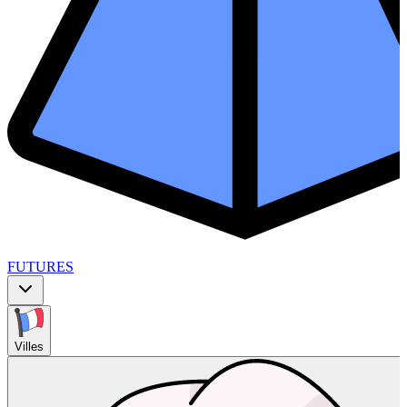
FUTURES
Villes