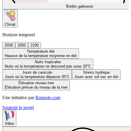
Brebis galeuses
Climat
Horizon temporel
2030
2050
2100
Température été
Hausse de la température moyenne en été
Nuits tropicales
Nuits où la température ne descend pas sous 20°C
Jours de canicule
Stress hydrique
Jours où la température dépasse 35°C
Jours avec sol sec en été
Élévation niveau mer
Élévation prévue du niveau de la mer
Une initiative par
Bonpote.com
Soutenir le projet
Villes