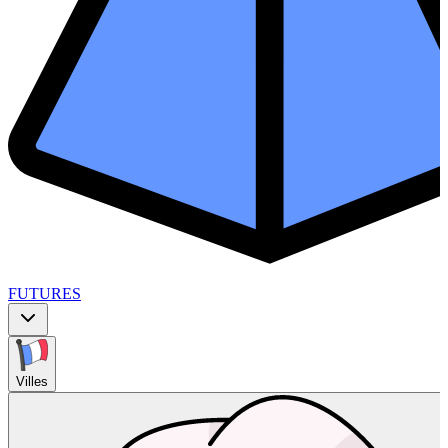
FUTURES
Villes