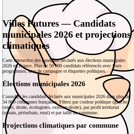
Villes Futures — Candidats
municipales 2026 et projections
climatiques
Carte interactive des candidats déclarés aux élections municipales
2026 en France. Plus de 50 000 candidats référencés avec leurs
programmes, sites de campagne et étiquettes politiques.
Élections municipales 2026
Consultez les candidats déclarés aux municipales 2026 dans plus de
34 000 communes françaises. Filtrez par couleur politique (gauche,
centre, droite, écologistes, extrême-droite), par profil territorial
(urbain, périurbain, rural) et par taille de commune.
Projections climatiques par commune