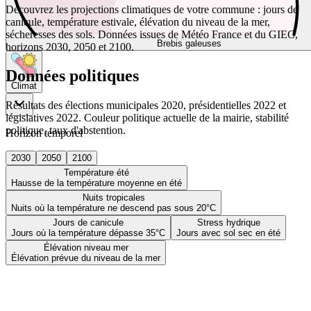
Découvrez les projections climatiques de votre commune : jours de
canicule, température estivale, élévation du niveau de la mer,
sécheresses des sols. Données issues de Météo France et du GIEC,
Brebis galeuses
horizons 2030, 2050 et 2100.
Données politiques
Climat
Résultats des élections municipales 2020, présidentielles 2022 et
législatives 2022. Couleur politique actuelle de la mairie, stabilité
politique, taux d'abstention.
Horizon temporel
2030
2050
2100
Température été
Hausse de la température moyenne en été
Nuits tropicales
Nuits où la température ne descend pas sous 20°C
Jours de canicule
Stress hydrique
Jours où la température dépasse 35°C
Jours avec sol sec en été
Élévation niveau mer
Élévation prévue du niveau de la mer