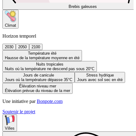
Brebis galeuses
Climat
Horizon temporel
2030
2050
2100
Température été
Hausse de la température moyenne en été
Nuits tropicales
Nuits où la température ne descend pas sous 20°C
Jours de canicule
Stress hydrique
Jours où la température dépasse 35°C
Jours avec sol sec en été
Élévation niveau mer
Élévation prévue du niveau de la mer
Une initiative par
Bonpote.com
Soutenir le projet
Villes