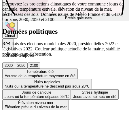
Découvrez les projections climatiques de votre commune : jours de
canicule, température estivale, élévation du niveau de la mer,
sécheresses des sols. Données issues de Météo France et du GIEC,
Brebis galeuses
horizons 2030, 2050 et 2100.
Données politiques
Climat
Résultats des élections municipales 2020, présidentielles 2022 et
législatives 2022. Couleur politique actuelle de la mairie, stabilité
politique, taux d'abstention.
Horizon temporel
2030
2050
2100
Température été
Hausse de la température moyenne en été
Nuits tropicales
Nuits où la température ne descend pas sous 20°C
Jours de canicule
Stress hydrique
Jours où la température dépasse 35°C
Jours avec sol sec en été
Élévation niveau mer
Élévation prévue du niveau de la mer