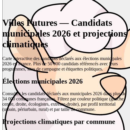
Villes Futures — Candidats
municipales 2026 et projections
climatiques
Carte interactive des candidats déclarés aux élections municipales
2026 en France. Plus de 50 000 candidats référencés avec leurs
programmes, sites de campagne et étiquettes politiques.
Élections municipales 2026
Consultez les candidats déclarés aux municipales 2026 dans plus de
34 000 communes françaises. Filtrez par couleur politique (gauche,
centre, droite, écologistes, extrême-droite), par profil territorial
(urbain, périurbain, rural) et par taille de commune.
Projections climatiques par commune