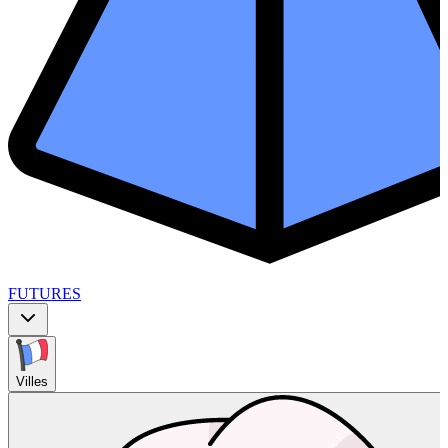
FUTURES
Villes