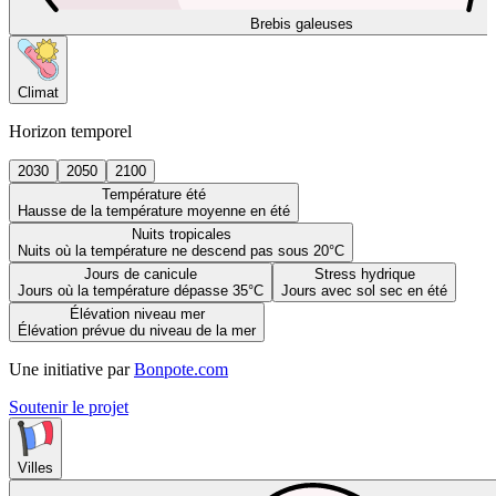
Brebis galeuses
Climat
Horizon temporel
2030
2050
2100
Température été
Hausse de la température moyenne en été
Nuits tropicales
Nuits où la température ne descend pas sous 20°C
Jours de canicule
Stress hydrique
Jours où la température dépasse 35°C
Jours avec sol sec en été
Élévation niveau mer
Élévation prévue du niveau de la mer
Une initiative par
Bonpote.com
Soutenir le projet
Villes