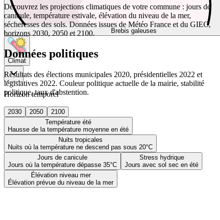
Découvrez les projections climatiques de votre commune : jours de
canicule, température estivale, élévation du niveau de la mer,
sécheresses des sols. Données issues de Météo France et du GIEC,
Brebis galeuses
horizons 2030, 2050 et 2100.
Données politiques
Climat
Résultats des élections municipales 2020, présidentielles 2022 et
législatives 2022. Couleur politique actuelle de la mairie, stabilité
politique, taux d'abstention.
Horizon temporel
2030
2050
2100
Température été
Hausse de la température moyenne en été
Nuits tropicales
Nuits où la température ne descend pas sous 20°C
Jours de canicule
Stress hydrique
Jours où la température dépasse 35°C
Jours avec sol sec en été
Élévation niveau mer
Élévation prévue du niveau de la mer