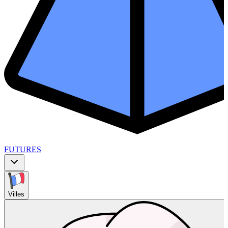
FUTURES
Villes