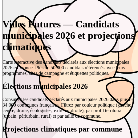
Villes Futures — Candidats
municipales 2026 et projections
climatiques
Carte interactive des candidats déclarés aux élections municipales
2026 en France. Plus de 50 000 candidats référencés avec leurs
programmes, sites de campagne et étiquettes politiques.
Élections municipales 2026
Consultez les candidats déclarés aux municipales 2026 dans plus de
34 000 communes françaises. Filtrez par couleur politique (gauche,
centre, droite, écologistes, extrême-droite), par profil territorial
(urbain, périurbain, rural) et par taille de commune.
Projections climatiques par commune