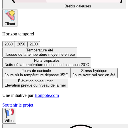
Brebis galeuses
Climat
Horizon temporel
2030
2050
2100
Température été
Hausse de la température moyenne en été
Nuits tropicales
Nuits où la température ne descend pas sous 20°C
Jours de canicule
Stress hydrique
Jours où la température dépasse 35°C
Jours avec sol sec en été
Élévation niveau mer
Élévation prévue du niveau de la mer
Une initiative par
Bonpote.com
Soutenir le projet
Villes