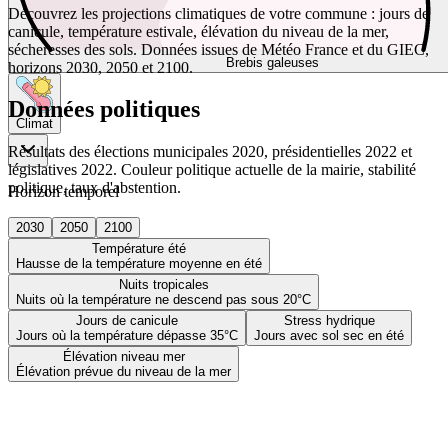
Découvrez les projections climatiques de votre commune : jours de
canicule, température estivale, élévation du niveau de la mer,
sécheresses des sols. Données issues de Météo France et du GIEC,
Brebis galeuses
horizons 2030, 2050 et 2100.
Données politiques
Climat
Résultats des élections municipales 2020, présidentielles 2022 et
législatives 2022. Couleur politique actuelle de la mairie, stabilité
politique, taux d'abstention.
Horizon temporel
2030
2050
2100
Température été
Hausse de la température moyenne en été
Nuits tropicales
Nuits où la température ne descend pas sous 20°C
Jours de canicule
Stress hydrique
Jours où la température dépasse 35°C
Jours avec sol sec en été
Élévation niveau mer
Élévation prévue du niveau de la mer