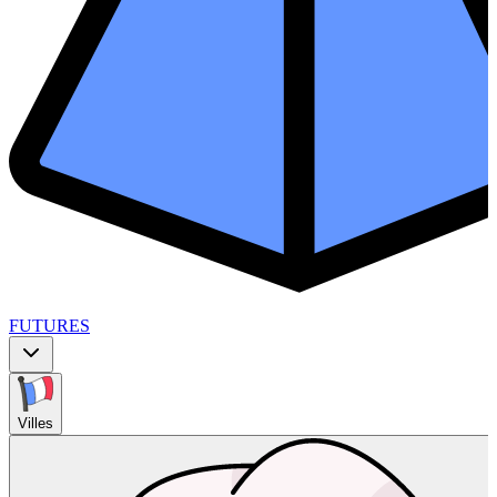
FUTURES
Villes