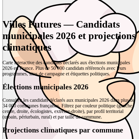
Villes Futures — Candidats
municipales 2026 et projections
climatiques
Carte interactive des candidats déclarés aux élections municipales
2026 en France. Plus de 50 000 candidats référencés avec leurs
programmes, sites de campagne et étiquettes politiques.
Élections municipales 2026
Consultez les candidats déclarés aux municipales 2026 dans plus de
34 000 communes françaises. Filtrez par couleur politique (gauche,
centre, droite, écologistes, extrême-droite), par profil territorial
(urbain, périurbain, rural) et par taille de commune.
Projections climatiques par commune