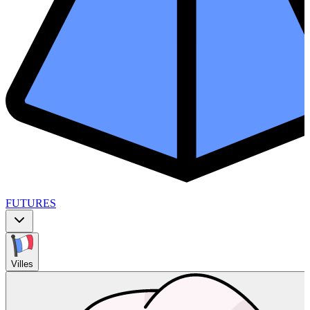
FUTURES
Villes