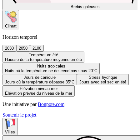
Brebis galeuses
Climat
Horizon temporel
2030
2050
2100
Température été
Hausse de la température moyenne en été
Nuits tropicales
Nuits où la température ne descend pas sous 20°C
Jours de canicule
Stress hydrique
Jours où la température dépasse 35°C
Jours avec sol sec en été
Élévation niveau mer
Élévation prévue du niveau de la mer
Une initiative par
Bonpote.com
Soutenir le projet
Villes