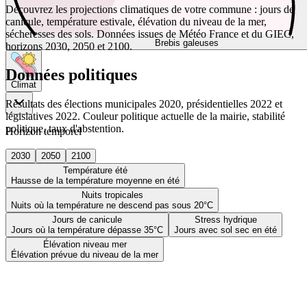
Découvrez les projections climatiques de votre commune : jours de
canicule, température estivale, élévation du niveau de la mer,
sécheresses des sols. Données issues de Météo France et du GIEC,
Brebis galeuses
horizons 2030, 2050 et 2100.
Données politiques
Climat
Résultats des élections municipales 2020, présidentielles 2022 et
législatives 2022. Couleur politique actuelle de la mairie, stabilité
politique, taux d'abstention.
Horizon temporel
2030
2050
2100
Température été
Hausse de la température moyenne en été
Nuits tropicales
Nuits où la température ne descend pas sous 20°C
Jours de canicule
Stress hydrique
Jours où la température dépasse 35°C
Jours avec sol sec en été
Élévation niveau mer
Élévation prévue du niveau de la mer