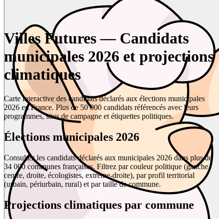
Villes Futures — Candidats
municipales 2026 et projections
climatiques
Carte interactive des candidats déclarés aux élections municipales
2026 en France. Plus de 50 000 candidats référencés avec leurs
programmes, sites de campagne et étiquettes politiques.
Élections municipales 2026
Consultez les candidats déclarés aux municipales 2026 dans plus de
34 000 communes françaises. Filtrez par couleur politique (gauche,
centre, droite, écologistes, extrême-droite), par profil territorial
(urbain, périurbain, rural) et par taille de commune.
Projections climatiques par commune