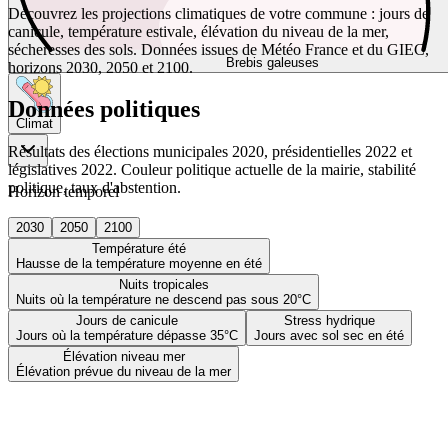
Découvrez les projections climatiques de votre commune : jours de
canicule, température estivale, élévation du niveau de la mer,
sécheresses des sols. Données issues de Météo France et du GIEC,
Brebis galeuses
horizons 2030, 2050 et 2100.
Données politiques
Climat
Résultats des élections municipales 2020, présidentielles 2022 et
législatives 2022. Couleur politique actuelle de la mairie, stabilité
politique, taux d'abstention.
Horizon temporel
2030
2050
2100
Température été
Hausse de la température moyenne en été
Nuits tropicales
Nuits où la température ne descend pas sous 20°C
Jours de canicule
Stress hydrique
Jours où la température dépasse 35°C
Jours avec sol sec en été
Élévation niveau mer
Élévation prévue du niveau de la mer