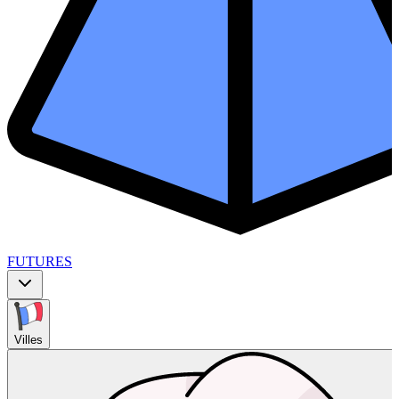
FUTURES
Villes