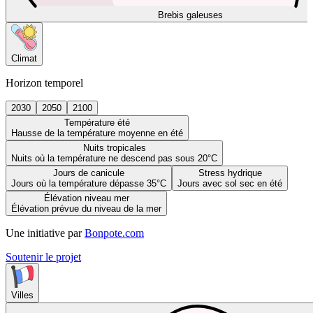
Brebis galeuses
Climat
Horizon temporel
2030
2050
2100
Température été
Hausse de la température moyenne en été
Nuits tropicales
Nuits où la température ne descend pas sous 20°C
Jours de canicule
Stress hydrique
Jours où la température dépasse 35°C
Jours avec sol sec en été
Élévation niveau mer
Élévation prévue du niveau de la mer
Une initiative par
Bonpote.com
Soutenir le projet
Villes