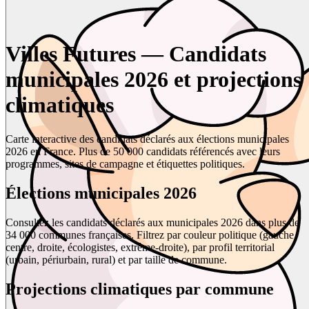
Villes Futures — Candidats
municipales 2026 et projections
climatiques
Carte interactive des candidats déclarés aux élections municipales
2026 en France. Plus de 50 000 candidats référencés avec leurs
programmes, sites de campagne et étiquettes politiques.
Élections municipales 2026
Consultez les candidats déclarés aux municipales 2026 dans plus de
34 000 communes françaises. Filtrez par couleur politique (gauche,
centre, droite, écologistes, extrême-droite), par profil territorial
(urbain, périurbain, rural) et par taille de commune.
Projections climatiques par commune