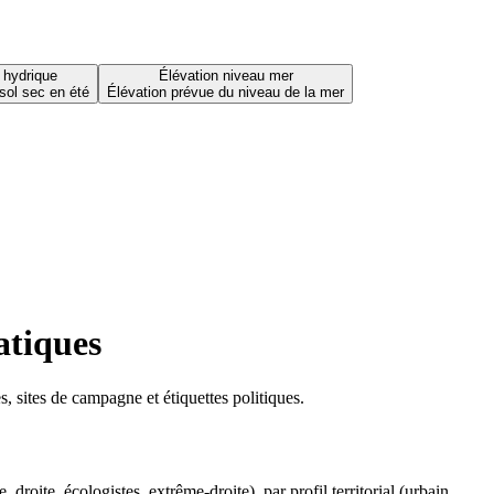
 hydrique
Élévation niveau mer
sol sec en été
Élévation prévue du niveau de la mer
atiques
 sites de campagne et étiquettes politiques.
oite, écologistes, extrême-droite), par profil territorial (urbain,