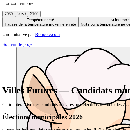
Horizon temporel
2030
2050
2100
Température été
Nuits tropic
Hausse de la température moyenne en été
Nuits où la température ne 
Une initiative par
Bonpote.com
Soutenir le projet
Villes Futures — Candidats muni
Carte interactive des candidats déclarés aux élections municipales 20
Élections municipales 2026
Consultez les candidats déclarés aux municipales 2026 dans plus de 34 0