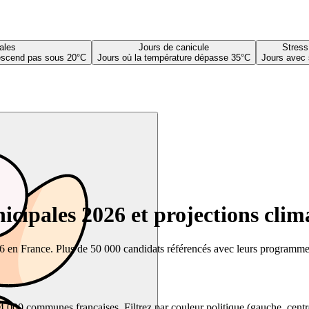
ales
Jours de canicule
Stress
descend pas sous 20°C
Jours où la température dépasse 35°C
Jours avec 
cipales 2026 et projections clim
26 en France. Plus de 50 000 candidats référencés avec leurs programmes,
00 communes françaises. Filtrez par couleur politique (gauche, centre, dr