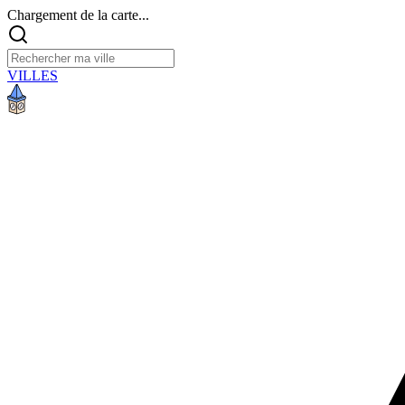
Chargement de la carte...
VILLES