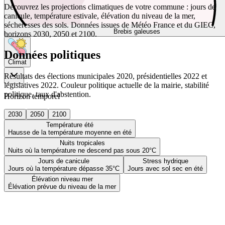
Découvrez les projections climatiques de votre commune : jours de
canicule, température estivale, élévation du niveau de la mer,
sécheresses des sols. Données issues de Météo France et du GIEC,
Brebis galeuses
horizons 2030, 2050 et 2100.
Données politiques
Climat
Résultats des élections municipales 2020, présidentielles 2022 et
législatives 2022. Couleur politique actuelle de la mairie, stabilité
politique, taux d'abstention.
Horizon temporel
2030
2050
2100
Température été
Hausse de la température moyenne en été
Nuits tropicales
Nuits où la température ne descend pas sous 20°C
Jours de canicule
Stress hydrique
Jours où la température dépasse 35°C
Jours avec sol sec en été
Élévation niveau mer
Élévation prévue du niveau de la mer