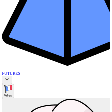
FUTURES
Villes