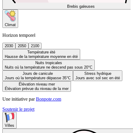
Brebis galeuses
Climat
Horizon temporel
2030
2050
2100
Température été
Hausse de la température moyenne en été
Nuits tropicales
Nuits où la température ne descend pas sous 20°C
Jours de canicule
Stress hydrique
Jours où la température dépasse 35°C
Jours avec sol sec en été
Élévation niveau mer
Élévation prévue du niveau de la mer
Une initiative par
Bonpote.com
Soutenir le projet
Villes