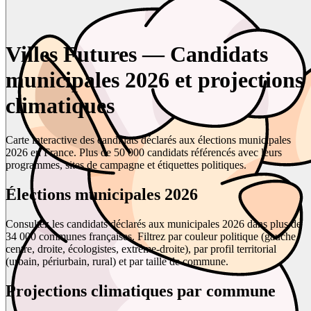
Villes Futures — Candidats
municipales 2026 et projections
climatiques
Carte interactive des candidats déclarés aux élections municipales
2026 en France. Plus de 50 000 candidats référencés avec leurs
programmes, sites de campagne et étiquettes politiques.
Élections municipales 2026
Consultez les candidats déclarés aux municipales 2026 dans plus de
34 000 communes françaises. Filtrez par couleur politique (gauche,
centre, droite, écologistes, extrême-droite), par profil territorial
(urbain, périurbain, rural) et par taille de commune.
Projections climatiques par commune