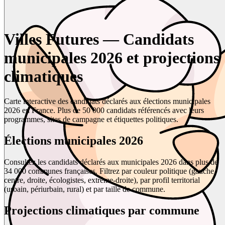
Villes Futures — Candidats
municipales 2026 et projections
climatiques
Carte interactive des candidats déclarés aux élections municipales
2026 en France. Plus de 50 000 candidats référencés avec leurs
programmes, sites de campagne et étiquettes politiques.
Élections municipales 2026
Consultez les candidats déclarés aux municipales 2026 dans plus de
34 000 communes françaises. Filtrez par couleur politique (gauche,
centre, droite, écologistes, extrême-droite), par profil territorial
(urbain, périurbain, rural) et par taille de commune.
Projections climatiques par commune