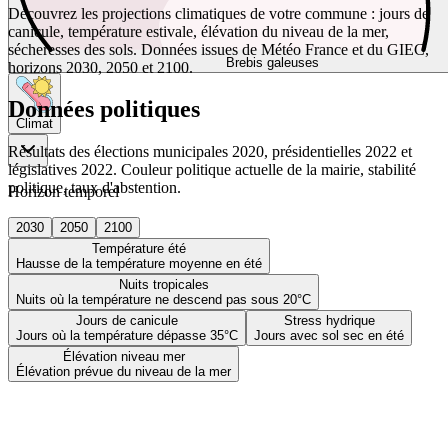
Découvrez les projections climatiques de votre commune : jours de
canicule, température estivale, élévation du niveau de la mer,
sécheresses des sols. Données issues de Météo France et du GIEC,
Brebis galeuses
horizons 2030, 2050 et 2100.
Données politiques
Climat
Résultats des élections municipales 2020, présidentielles 2022 et
législatives 2022. Couleur politique actuelle de la mairie, stabilité
politique, taux d'abstention.
Horizon temporel
2030
2050
2100
Température été
Hausse de la température moyenne en été
Nuits tropicales
Nuits où la température ne descend pas sous 20°C
Jours de canicule
Stress hydrique
Jours où la température dépasse 35°C
Jours avec sol sec en été
Élévation niveau mer
Élévation prévue du niveau de la mer