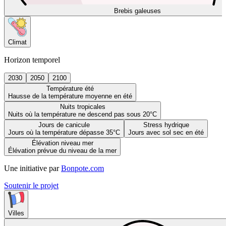
Brebis galeuses
Climat
Horizon temporel
2030
2050
2100
Température été
Hausse de la température moyenne en été
Nuits tropicales
Nuits où la température ne descend pas sous 20°C
Jours de canicule
Stress hydrique
Jours où la température dépasse 35°C
Jours avec sol sec en été
Élévation niveau mer
Élévation prévue du niveau de la mer
Une initiative par
Bonpote.com
Soutenir le projet
Villes