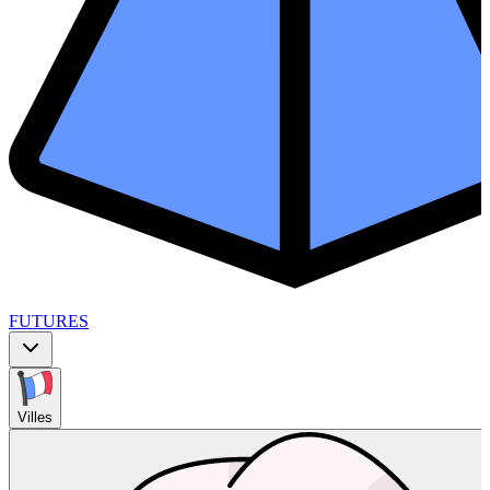
FUTURES
Villes