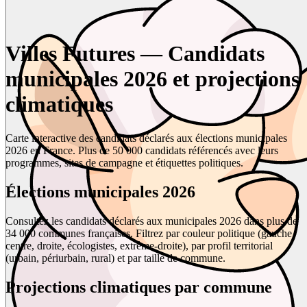
Villes Futures — Candidats
municipales 2026 et projections
climatiques
Carte interactive des candidats déclarés aux élections municipales
2026 en France. Plus de 50 000 candidats référencés avec leurs
programmes, sites de campagne et étiquettes politiques.
Élections municipales 2026
Consultez les candidats déclarés aux municipales 2026 dans plus de
34 000 communes françaises. Filtrez par couleur politique (gauche,
centre, droite, écologistes, extrême-droite), par profil territorial
(urbain, périurbain, rural) et par taille de commune.
Projections climatiques par commune