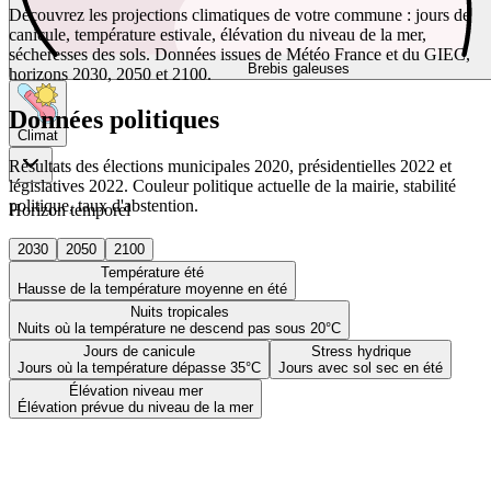
Découvrez les projections climatiques de votre commune : jours de
canicule, température estivale, élévation du niveau de la mer,
sécheresses des sols. Données issues de Météo France et du GIEC,
Brebis galeuses
horizons 2030, 2050 et 2100.
Données politiques
Climat
Résultats des élections municipales 2020, présidentielles 2022 et
législatives 2022. Couleur politique actuelle de la mairie, stabilité
politique, taux d'abstention.
Horizon temporel
2030
2050
2100
Température été
Hausse de la température moyenne en été
Nuits tropicales
Nuits où la température ne descend pas sous 20°C
Jours de canicule
Stress hydrique
Jours où la température dépasse 35°C
Jours avec sol sec en été
Élévation niveau mer
Élévation prévue du niveau de la mer