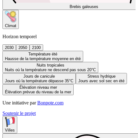
Brebis galeuses
Climat
Horizon temporel
2030
2050
2100
Température été
Hausse de la température moyenne en été
Nuits tropicales
Nuits où la température ne descend pas sous 20°C
Jours de canicule
Stress hydrique
Jours où la température dépasse 35°C
Jours avec sol sec en été
Élévation niveau mer
Élévation prévue du niveau de la mer
Une initiative par
Bonpote.com
Soutenir le projet
Villes