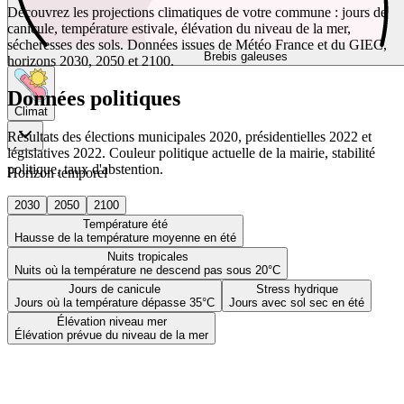
Découvrez les projections climatiques de votre commune : jours de
canicule, température estivale, élévation du niveau de la mer,
sécheresses des sols. Données issues de Météo France et du GIEC,
Brebis galeuses
horizons 2030, 2050 et 2100.
Données politiques
Climat
Résultats des élections municipales 2020, présidentielles 2022 et
législatives 2022. Couleur politique actuelle de la mairie, stabilité
politique, taux d'abstention.
Horizon temporel
2030
2050
2100
Température été
Hausse de la température moyenne en été
Nuits tropicales
Nuits où la température ne descend pas sous 20°C
Jours de canicule
Stress hydrique
Jours où la température dépasse 35°C
Jours avec sol sec en été
Élévation niveau mer
Élévation prévue du niveau de la mer