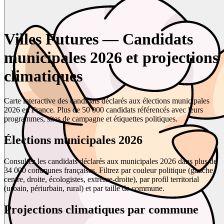
Villes Futures — Candidats
municipales 2026 et projections
climatiques
Carte interactive des candidats déclarés aux élections municipales
2026 en France. Plus de 50 000 candidats référencés avec leurs
programmes, sites de campagne et étiquettes politiques.
Élections municipales 2026
Consultez les candidats déclarés aux municipales 2026 dans plus de
34 000 communes françaises. Filtrez par couleur politique (gauche,
centre, droite, écologistes, extrême-droite), par profil territorial
(urbain, périurbain, rural) et par taille de commune.
Projections climatiques par commune