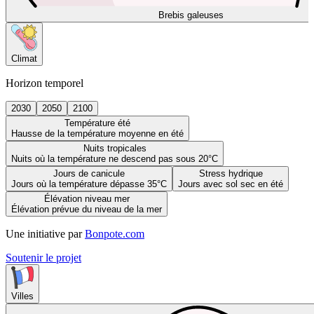
Brebis galeuses
Climat
Horizon temporel
2030
2050
2100
Température été
Hausse de la température moyenne en été
Nuits tropicales
Nuits où la température ne descend pas sous 20°C
Jours de canicule
Stress hydrique
Jours où la température dépasse 35°C
Jours avec sol sec en été
Élévation niveau mer
Élévation prévue du niveau de la mer
Une initiative par
Bonpote.com
Soutenir le projet
Villes