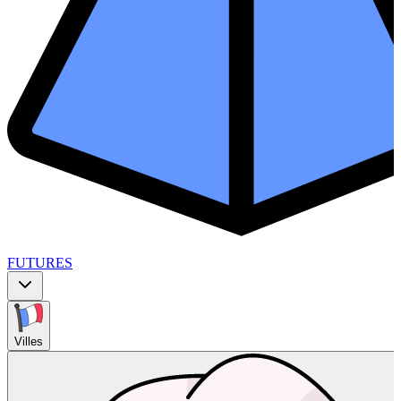
FUTURES
Villes