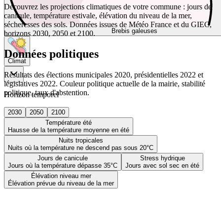
Découvrez les projections climatiques de votre commune : jours de
canicule, température estivale, élévation du niveau de la mer,
sécheresses des sols. Données issues de Météo France et du GIEC,
Brebis galeuses
horizons 2030, 2050 et 2100.
Données politiques
Climat
Résultats des élections municipales 2020, présidentielles 2022 et
législatives 2022. Couleur politique actuelle de la mairie, stabilité
politique, taux d'abstention.
Horizon temporel
2030
2050
2100
Température été
Hausse de la température moyenne en été
Nuits tropicales
Nuits où la température ne descend pas sous 20°C
Jours de canicule
Stress hydrique
Jours où la température dépasse 35°C
Jours avec sol sec en été
Élévation niveau mer
Élévation prévue du niveau de la mer