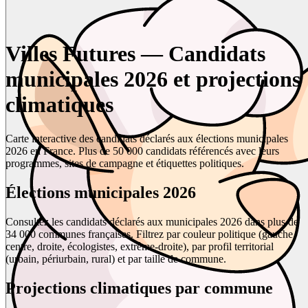
Villes Futures — Candidats
municipales 2026 et projections
climatiques
Carte interactive des candidats déclarés aux élections municipales
2026 en France. Plus de 50 000 candidats référencés avec leurs
programmes, sites de campagne et étiquettes politiques.
Élections municipales 2026
Consultez les candidats déclarés aux municipales 2026 dans plus de
34 000 communes françaises. Filtrez par couleur politique (gauche,
centre, droite, écologistes, extrême-droite), par profil territorial
(urbain, périurbain, rural) et par taille de commune.
Projections climatiques par commune