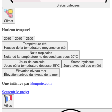
Brebis galeuses
Climat
Horizon temporel
2030
2050
2100
Température été
Hausse de la température moyenne en été
Nuits tropicales
Nuits où la température ne descend pas sous 20°C
Jours de canicule
Stress hydrique
Jours où la température dépasse 35°C
Jours avec sol sec en été
Élévation niveau mer
Élévation prévue du niveau de la mer
Une initiative par
Bonpote.com
Soutenir le projet
Villes