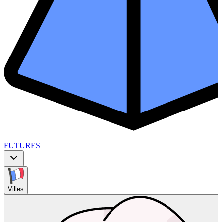
FUTURES
Villes