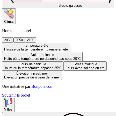
Brebis galeuses
Climat
Horizon temporel
2030
2050
2100
Température été
Hausse de la température moyenne en été
Nuits tropicales
Nuits où la température ne descend pas sous 20°C
Jours de canicule
Stress hydrique
Jours où la température dépasse 35°C
Jours avec sol sec en été
Élévation niveau mer
Élévation prévue du niveau de la mer
Une initiative par
Bonpote.com
Soutenir le projet
Villes