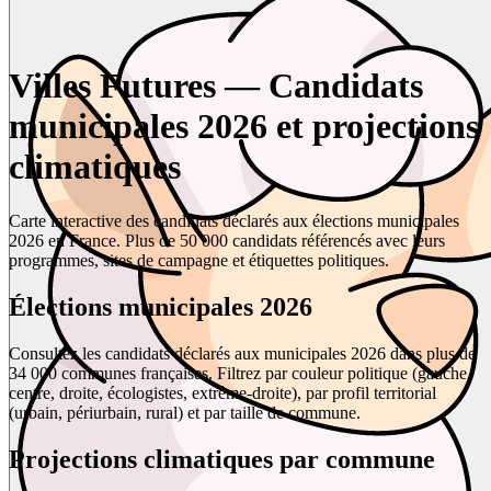
Villes Futures — Candidats
municipales 2026 et projections
climatiques
Carte interactive des candidats déclarés aux élections municipales
2026 en France. Plus de 50 000 candidats référencés avec leurs
programmes, sites de campagne et étiquettes politiques.
Élections municipales 2026
Consultez les candidats déclarés aux municipales 2026 dans plus de
34 000 communes françaises. Filtrez par couleur politique (gauche,
centre, droite, écologistes, extrême-droite), par profil territorial
(urbain, périurbain, rural) et par taille de commune.
Projections climatiques par commune