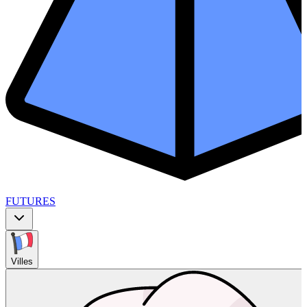
FUTURES
Villes