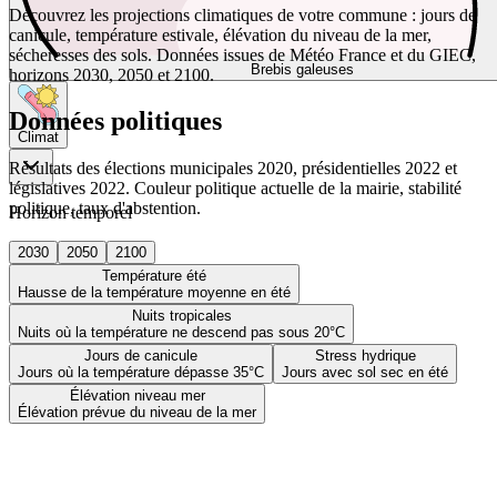
Découvrez les projections climatiques de votre commune : jours de
canicule, température estivale, élévation du niveau de la mer,
sécheresses des sols. Données issues de Météo France et du GIEC,
Brebis galeuses
horizons 2030, 2050 et 2100.
Données politiques
Climat
Résultats des élections municipales 2020, présidentielles 2022 et
législatives 2022. Couleur politique actuelle de la mairie, stabilité
politique, taux d'abstention.
Horizon temporel
2030
2050
2100
Température été
Hausse de la température moyenne en été
Nuits tropicales
Nuits où la température ne descend pas sous 20°C
Jours de canicule
Stress hydrique
Jours où la température dépasse 35°C
Jours avec sol sec en été
Élévation niveau mer
Élévation prévue du niveau de la mer