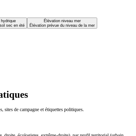
 hydrique
Élévation niveau mer
sol sec en été
Élévation prévue du niveau de la mer
atiques
 sites de campagne et étiquettes politiques.
oite, écologistes, extrême-droite), par profil territorial (urbain,