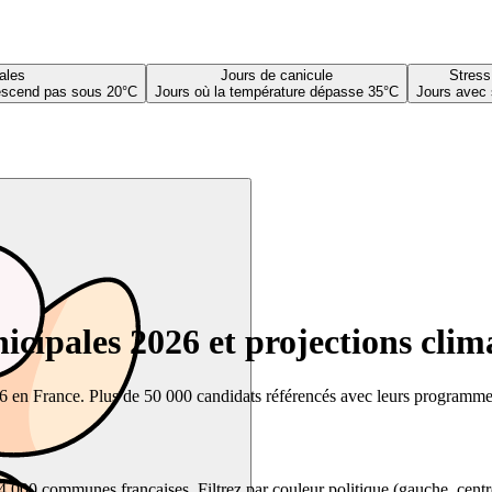
ales
Jours de canicule
Stress
descend pas sous 20°C
Jours où la température dépasse 35°C
Jours avec 
cipales 2026 et projections clim
26 en France. Plus de 50 000 candidats référencés avec leurs programmes,
00 communes françaises. Filtrez par couleur politique (gauche, centre, dr