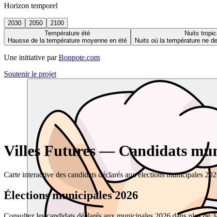
Horizon temporel
2030
2050
2100
Température été
Nuits tropic
Hausse de la température moyenne en été
Nuits où la température ne 
Une initiative par
Bonpote.com
Soutenir le projet
Villes Futures — Candidats muni
Carte interactive des candidats déclarés aux élections municipales 20
Élections municipales 2026
Consultez les candidats déclarés aux municipales 2026 dans plus de 34 0