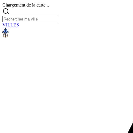
Chargement de la carte...
VILLES