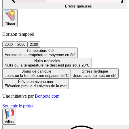
Brebis galeuses
Climat
Horizon temporel
2030
2050
2100
Température été
Hausse de la température moyenne en été
Nuits tropicales
Nuits où la température ne descend pas sous 20°C
Jours de canicule
Stress hydrique
Jours où la température dépasse 35°C
Jours avec sol sec en été
Élévation niveau mer
Élévation prévue du niveau de la mer
Une initiative par
Bonpote.com
Soutenir le projet
Villes