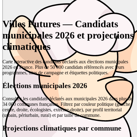
Villes Futures — Candidats
municipales 2026 et projections
climatiques
Carte interactive des candidats déclarés aux élections municipales
2026 en France. Plus de 50 000 candidats référencés avec leurs
programmes, sites de campagne et étiquettes politiques.
Élections municipales 2026
Consultez les candidats déclarés aux municipales 2026 dans plus de
34 000 communes françaises. Filtrez par couleur politique (gauche,
centre, droite, écologistes, extrême-droite), par profil territorial
(urbain, périurbain, rural) et par taille de commune.
Projections climatiques par commune