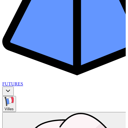
FUTURES
Villes