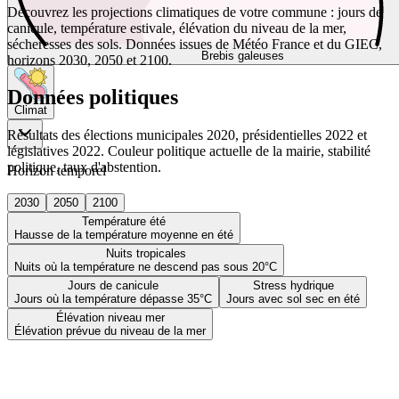
Découvrez les projections climatiques de votre commune : jours de
canicule, température estivale, élévation du niveau de la mer,
sécheresses des sols. Données issues de Météo France et du GIEC,
Brebis galeuses
horizons 2030, 2050 et 2100.
Données politiques
Climat
Résultats des élections municipales 2020, présidentielles 2022 et
législatives 2022. Couleur politique actuelle de la mairie, stabilité
politique, taux d'abstention.
Horizon temporel
2030
2050
2100
Température été
Hausse de la température moyenne en été
Nuits tropicales
Nuits où la température ne descend pas sous 20°C
Jours de canicule
Stress hydrique
Jours où la température dépasse 35°C
Jours avec sol sec en été
Élévation niveau mer
Élévation prévue du niveau de la mer