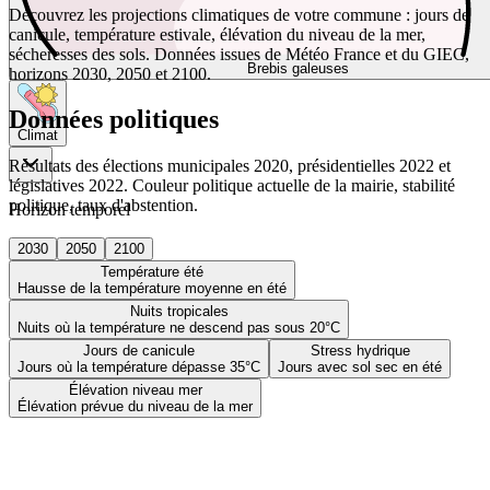
Découvrez les projections climatiques de votre commune : jours de
canicule, température estivale, élévation du niveau de la mer,
sécheresses des sols. Données issues de Météo France et du GIEC,
Brebis galeuses
horizons 2030, 2050 et 2100.
Données politiques
Climat
Résultats des élections municipales 2020, présidentielles 2022 et
législatives 2022. Couleur politique actuelle de la mairie, stabilité
politique, taux d'abstention.
Horizon temporel
2030
2050
2100
Température été
Hausse de la température moyenne en été
Nuits tropicales
Nuits où la température ne descend pas sous 20°C
Jours de canicule
Stress hydrique
Jours où la température dépasse 35°C
Jours avec sol sec en été
Élévation niveau mer
Élévation prévue du niveau de la mer