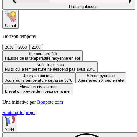
Brebis galeuses
Climat
Horizon temporel
2030
2050
2100
Température été
Hausse de la température moyenne en été
Nuits tropicales
Nuits où la température ne descend pas sous 20°C
Jours de canicule
Stress hydrique
Jours où la température dépasse 35°C
Jours avec sol sec en été
Élévation niveau mer
Élévation prévue du niveau de la mer
Une initiative par
Bonpote.com
Soutenir le projet
Villes