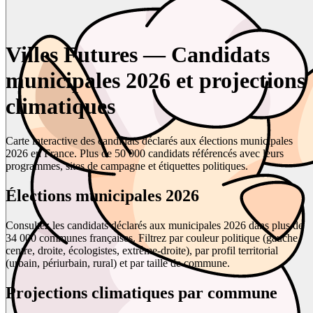
Villes Futures — Candidats
municipales 2026 et projections
climatiques
Carte interactive des candidats déclarés aux élections municipales
2026 en France. Plus de 50 000 candidats référencés avec leurs
programmes, sites de campagne et étiquettes politiques.
Élections municipales 2026
Consultez les candidats déclarés aux municipales 2026 dans plus de
34 000 communes françaises. Filtrez par couleur politique (gauche,
centre, droite, écologistes, extrême-droite), par profil territorial
(urbain, périurbain, rural) et par taille de commune.
Projections climatiques par commune