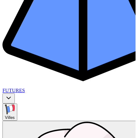
FUTURES
Villes