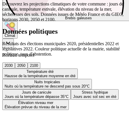
Découvrez les projections climatiques de votre commune : jours de
canicule, température estivale, élévation du niveau de la mer,
sécheresses des sols. Données issues de Météo France et du GIEC,
Brebis galeuses
horizons 2030, 2050 et 2100.
Données politiques
Climat
Résultats des élections municipales 2020, présidentielles 2022 et
législatives 2022. Couleur politique actuelle de la mairie, stabilité
politique, taux d'abstention.
Horizon temporel
2030
2050
2100
Température été
Hausse de la température moyenne en été
Nuits tropicales
Nuits où la température ne descend pas sous 20°C
Jours de canicule
Stress hydrique
Jours où la température dépasse 35°C
Jours avec sol sec en été
Élévation niveau mer
Élévation prévue du niveau de la mer