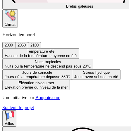
Brebis galeuses
Climat
Horizon temporel
2030
2050
2100
Température été
Hausse de la température moyenne en été
Nuits tropicales
Nuits où la température ne descend pas sous 20°C
Jours de canicule
Stress hydrique
Jours où la température dépasse 35°C
Jours avec sol sec en été
Élévation niveau mer
Élévation prévue du niveau de la mer
Une initiative par
Bonpote.com
Soutenir le projet
Villes