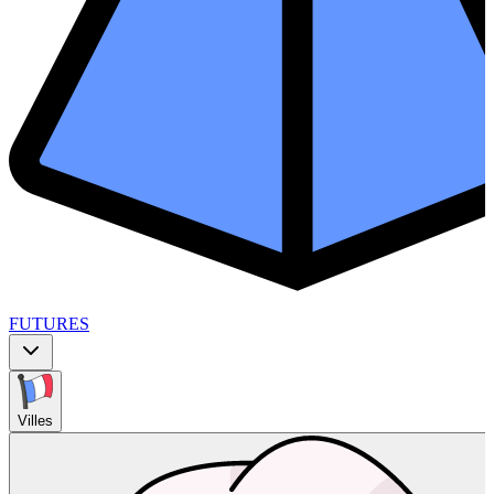
FUTURES
Villes