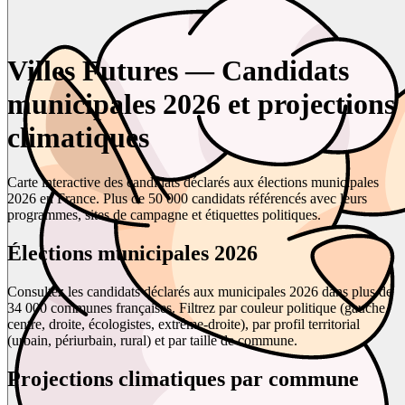
Villes Futures — Candidats
municipales 2026 et projections
climatiques
Carte interactive des candidats déclarés aux élections municipales
2026 en France. Plus de 50 000 candidats référencés avec leurs
programmes, sites de campagne et étiquettes politiques.
Élections municipales 2026
Consultez les candidats déclarés aux municipales 2026 dans plus de
34 000 communes françaises. Filtrez par couleur politique (gauche,
centre, droite, écologistes, extrême-droite), par profil territorial
(urbain, périurbain, rural) et par taille de commune.
Projections climatiques par commune