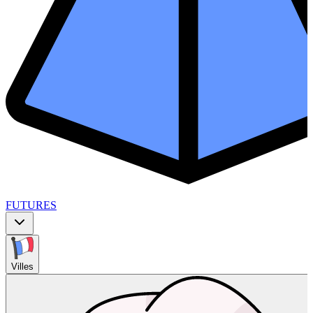
FUTURES
Villes