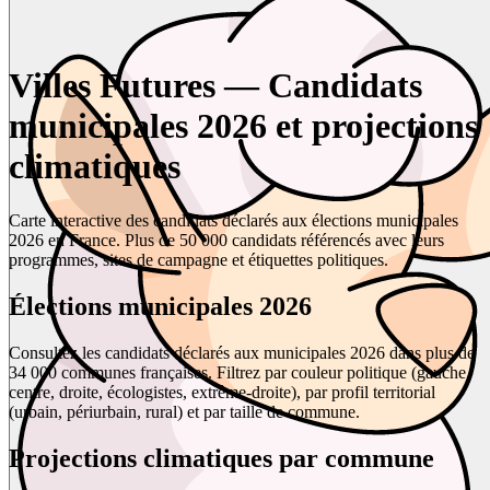
Villes Futures — Candidats
municipales 2026 et projections
climatiques
Carte interactive des candidats déclarés aux élections municipales
2026 en France. Plus de 50 000 candidats référencés avec leurs
programmes, sites de campagne et étiquettes politiques.
Élections municipales 2026
Consultez les candidats déclarés aux municipales 2026 dans plus de
34 000 communes françaises. Filtrez par couleur politique (gauche,
centre, droite, écologistes, extrême-droite), par profil territorial
(urbain, périurbain, rural) et par taille de commune.
Projections climatiques par commune