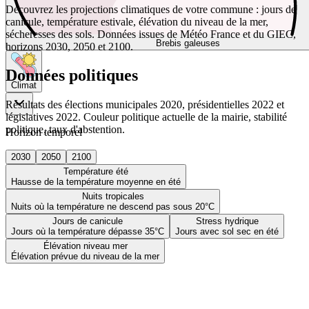
Découvrez les projections climatiques de votre commune : jours de
canicule, température estivale, élévation du niveau de la mer,
sécheresses des sols. Données issues de Météo France et du GIEC,
Brebis galeuses
horizons 2030, 2050 et 2100.
Données politiques
Climat
Résultats des élections municipales 2020, présidentielles 2022 et
législatives 2022. Couleur politique actuelle de la mairie, stabilité
politique, taux d'abstention.
Horizon temporel
2030
2050
2100
Température été
Hausse de la température moyenne en été
Nuits tropicales
Nuits où la température ne descend pas sous 20°C
Jours de canicule
Stress hydrique
Jours où la température dépasse 35°C
Jours avec sol sec en été
Élévation niveau mer
Élévation prévue du niveau de la mer