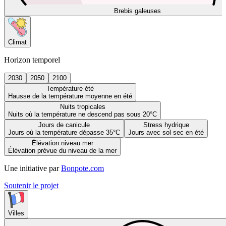
Brebis galeuses
Climat
Horizon temporel
2030
2050
2100
Température été
Hausse de la température moyenne en été
Nuits tropicales
Nuits où la température ne descend pas sous 20°C
Jours de canicule
Stress hydrique
Jours où la température dépasse 35°C
Jours avec sol sec en été
Élévation niveau mer
Élévation prévue du niveau de la mer
Une initiative par
Bonpote.com
Soutenir le projet
Villes