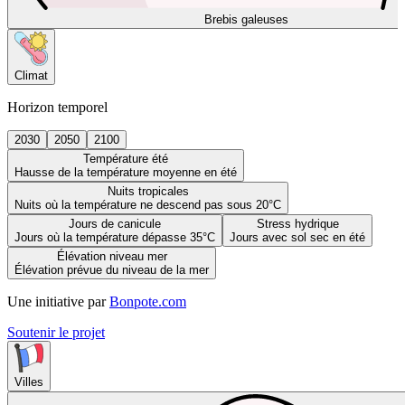
Brebis galeuses
Climat
Horizon temporel
2030
2050
2100
Température été
Hausse de la température moyenne en été
Nuits tropicales
Nuits où la température ne descend pas sous 20°C
Jours de canicule
Stress hydrique
Jours où la température dépasse 35°C
Jours avec sol sec en été
Élévation niveau mer
Élévation prévue du niveau de la mer
Une initiative par
Bonpote.com
Soutenir le projet
Villes