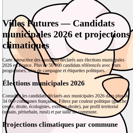
Villes Futures — Candidats
municipales 2026 et projections
climatiques
Carte interactive des candidats déclarés aux élections municipales
2026 en France. Plus de 50 000 candidats référencés avec leurs
programmes, sites de campagne et étiquettes politiques.
Élections municipales 2026
Consultez les candidats déclarés aux municipales 2026 dans plus de
34 000 communes françaises. Filtrez par couleur politique (gauche,
centre, droite, écologistes, extrême-droite), par profil territorial
(urbain, périurbain, rural) et par taille de commune.
Projections climatiques par commune