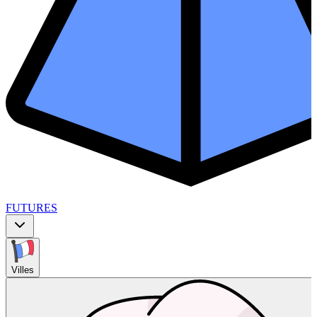
FUTURES
Villes