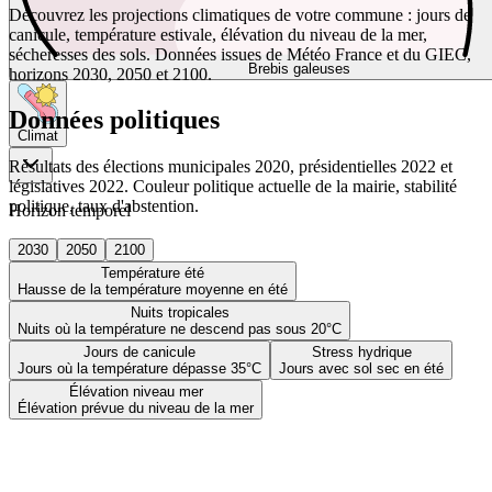
Découvrez les projections climatiques de votre commune : jours de
canicule, température estivale, élévation du niveau de la mer,
sécheresses des sols. Données issues de Météo France et du GIEC,
Brebis galeuses
horizons 2030, 2050 et 2100.
Données politiques
Climat
Résultats des élections municipales 2020, présidentielles 2022 et
législatives 2022. Couleur politique actuelle de la mairie, stabilité
politique, taux d'abstention.
Horizon temporel
2030
2050
2100
Température été
Hausse de la température moyenne en été
Nuits tropicales
Nuits où la température ne descend pas sous 20°C
Jours de canicule
Stress hydrique
Jours où la température dépasse 35°C
Jours avec sol sec en été
Élévation niveau mer
Élévation prévue du niveau de la mer